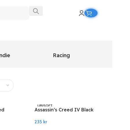
ndie
Racing
RPG
UBISOFT
ed
Assassin’s Creed IV Black
EU PC
Flag – Special Edition
235
kr
ct
Content DLC Ubisoft PC
Legg I Handlekurv
Connect