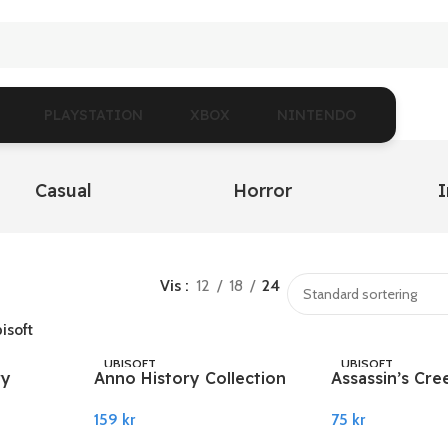
PLAYSTATION
XBOX
NINTENDO
Casual
Horror
I
Vis
12
18
24
isoft
UBISOFT
UBISOFT
ry
Anno History Collection
Assassin’s Cre
t
EU Ubisoft PC Connect
Brotherhood 
159
kr
75
kr
Ubisoft Conne
Legg I Handlekurv
Legg I Handlekurv