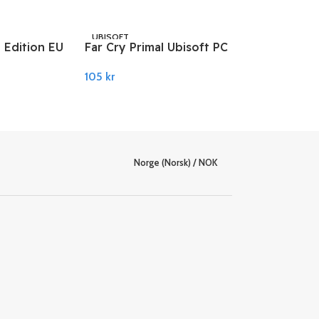
Legg I Handlekurv
UBISOFT
 Edition EU
Far Cry Primal Ubisoft PC
nnect
Connect
105
kr
Legg I Handlekurv
Norge (Norsk) / NOK