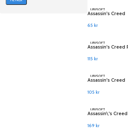
UBISOFT
Assassin’s Creed
Liberation HD Ubi
65
kr
Connect
Legg I Handlekurv
UBISOFT
Assassin’s Creed
PC Ubisoft Conne
115
kr
Legg I Handlekurv
UBISOFT
Assassin’s Creed
Syndicate Ubisof
105
kr
Connect
Legg I Handlekurv
UBISOFT
Assassin\’s Creed
Syndicate – Seas
169
kr
Ubisoft PC Conne