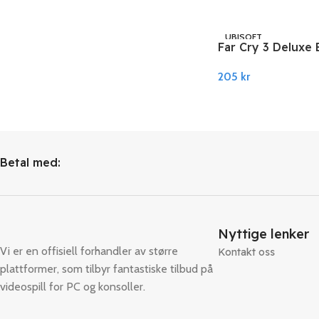
Legg I Handlekurv
UBISOFT
Far Cry 3 Deluxe 
Ubisoft PC Conne
205
kr
Legg I Handlekurv
Betal med:
Nyttige lenker
Vi er en offisiell forhandler av større
Kontakt oss
plattformer, som tilbyr fantastiske tilbud på
videospill for PC og konsoller.