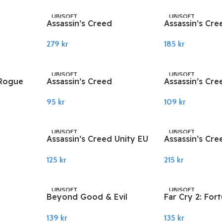
UBISOFT
UBISOFT
Assassin’s Creed
Assassin’s Cre
soft PC
Odyssey – Season Pass
Odyssey EU Ub
279
kr
185
kr
EU Ubisoft PC Connect
Connect
Legg I Handlekurv
Legg I Handlekurv
UBISOFT
UBISOFT
 Rogue
Assassin’s Creed
Assassin’s Cre
ct
Syndicate – The Darwin
Syndicate EU 
95
kr
109
kr
and Dickens Conspiracy
Connect
Legg I Handlekurv
Legg I Handlekurv
DLC Ubisoft PC Connect
UBISOFT
UBISOFT
Assassin’s Creed Unity EU
Assassin’s Cre
t PC
Ubisoft PC Connect
Trilogy Ubisof
125
kr
215
kr
Connect
Legg I Handlekurv
Legg I Handlekurv
UBISOFT
UBISOFT
Beyond Good & Evil
Far Cry 2: For
on Pass
Ubisoft PC Connect
Edition Ubisof
139
kr
135
kr
ct
Connect