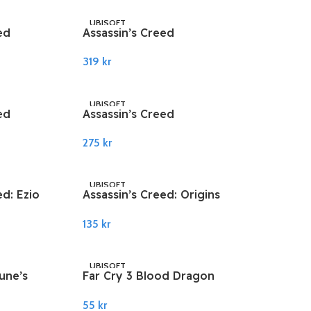
UBISOFT
ed
Assassin’s Creed
isoft PC
Odyssey Ultimate Edition
319
kr
EU Ubisoft PC Connect
Legg I Handlekurv
UBISOFT
ed
Assassin’s Creed
Ubisoft PC
Syndicate Gold Edition
275
kr
Ubisoft PC Connect
Legg I Handlekurv
UBISOFT
ed: Ezio
Assassin’s Creed: Origins
t PC
EU Ubisoft PC Connect
135
kr
Legg I Handlekurv
UBISOFT
tune’s
Far Cry 3 Blood Dragon
t PC
Ubisoft PC Connect
55
kr