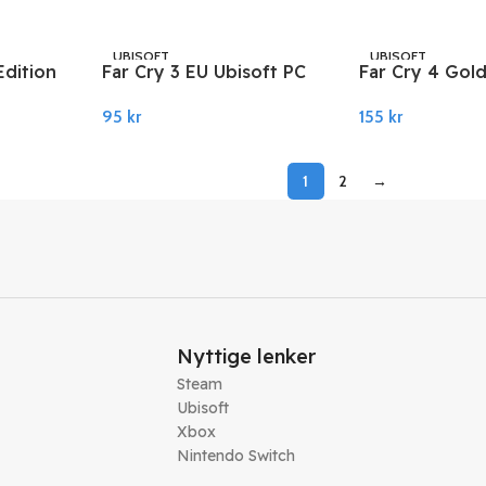
Legg I Handlekurv
Legg I Handlekurv
UBISOFT
UBISOFT
Edition
Far Cry 3 EU Ubisoft PC
Far Cry 4 Gold
ct
Connect
PC Ubisoft Co
95
kr
155
kr
Legg I Handlekurv
Legg I Handlekurv
1
2
→
Nyttige lenker
Steam
Ubisoft
Xbox
Nintendo Switch