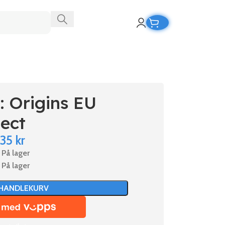
: Origins EU
ect
135
kr
På lager
På lager
 HANDLEKURV