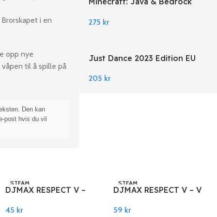
Minecraft: Java & Bedrock
Edition EU PC Windows
 Brorskapet i en
275
kr
se opp nye
Just Dance 2023 Edition EU
våpen til å spille på
Nintendo Switch
205
kr
teksten. Den kan
e-post hvis du vil
STEAM
STEAM
DJMAX RESPECT V –
DJMAX RESPECT V – V
Cytus Pack DLC PC
EXTENSION II PACK
45
kr
59
kr
Steam
DLC PC Steam