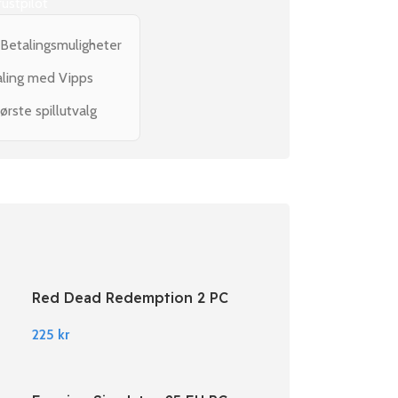
rustpilot
 Betalingsmuligheter
aling med Vipps
ørste spillutvalg
Red Dead Redemption 2 PC
Rockstar Digital Download
225
kr