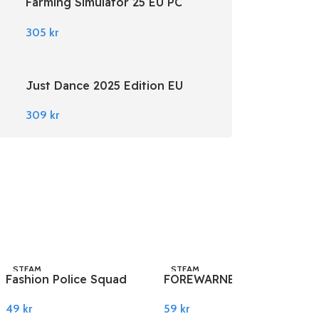
Farming Simulator 25 EU PC
Steam
305
kr
Just Dance 2025 Edition EU
Nintendo Switch
309
kr
STEAM
STEAM
Fashion Police Squad
FOREWARNED EU PC
PC Steam
Steam
49
kr
59
kr