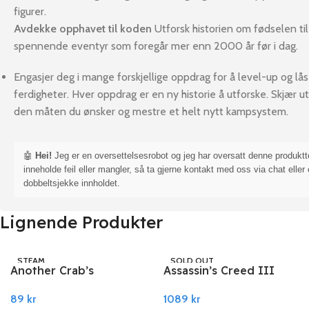
figurer.
Avdekke opphavet til koden
Utforsk historien om fødselen til
spennende eventyr som foregår mer enn 2000 år før i dag.
Engasjer deg i mange forskjellige oppdrag for å level-up og lå
ferdigheter. Hver oppdrag er en ny historie å utforske. Skjær ut 
den måten du ønsker og mestre et helt nytt kampsystem.
🤖
Hei!
Jeg er en oversettelsesrobot og jeg har oversatt denne produkt
inneholde feil eller mangler, så ta gjerne kontakt med oss via chat eller 
dobbeltsjekke innholdet.
Lignende Produkter
STEAM
SOLD OUT
Another Crab’s
Assassin’s Creed III
UBISOFT
Treasure PC Steam
Remastered PC Ubisoft
89
kr
1089
kr
Connect