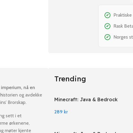
T
Praktiske
✔
Rask Bet
✔
Norges st
✔
Trending
 imperium, nå en
 historien og avdekke
Minecraft: Java & Bedrock
ns’ Brorskap.
Edition PC Windows
289
kr
g sett i et
varme ørkenene,
og møter kjente