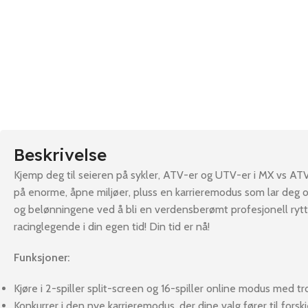
Beskrivelse
Kjemp deg til seieren på sykler, ATV-er og UTV-er i MX vs ATV
på enorme, åpne miljøer, pluss en karrieremodus som lar deg o
og belønningene ved å bli en verdensberømt profesjonell rytte
racinglegende i din egen tid! Din tid er nå!
Funksjoner:
Kjøre i 2-spiller split-screen og 16-spiller online modus med tr
Konkurrer i den nye karrieremodus, der dine valg fører til forskje