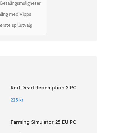
 Betalingsmuligheter
aling med Vipps
ørste spillutvalg
Red Dead Redemption 2 PC
Rockstar Digital Download
225
kr
Farming Simulator 25 EU PC
Steam