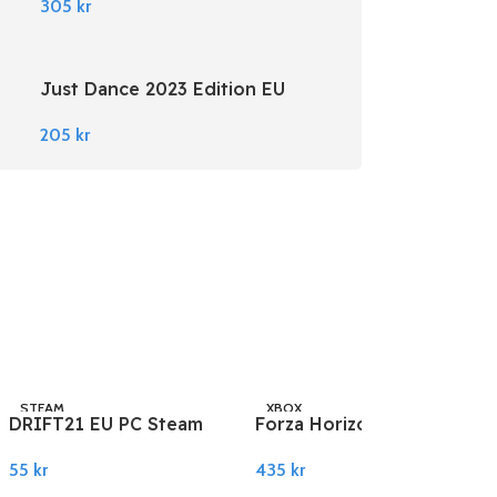
305
kr
Just Dance 2023 Edition EU
Nintendo Switch
205
kr
STEAM
XBOX
DRIFT21 EU PC Steam
Forza Horizon 5 EU
XBOX One / Windows
55
kr
435
kr
10
Legg I Handlekurv
Legg I Handlekurv