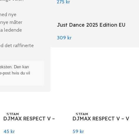
275
kr
 med nye
å nye måter
Just Dance 2025 Edition EU
fra ledende
Nintendo Switch
309
kr
d det raffinerte
teksten. Den kan
e-post hvis du vil
STEAM
STEAM
DJMAX RESPECT V –
DJMAX RESPECT V – V
GROOVE COASTER
EXTENSION II PACK
45
kr
59
kr
PACK DLC PC Steam
DLC PC Steam
Legg I Handlekurv
Legg I Handlekurv