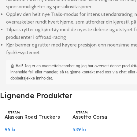
sponsormuligheter og spesialinvitasjoner
Opplev den helt nye Trails-modus for intens utendørsracing,
overraskelser rundt hvert hjørne, som utfordrer din kjørestil p
Tilpass rytter og kjøretøy med de nyeste delene og utstyret 
produsenter i offroad-racing
Kjør bermer og rutter med høyere presisjon enn noensinne me
fysikk-systemet
🤖
Hei!
Jeg er en oversettelsesrobot og jeg har oversatt denne produkt
inneholde feil eller mangler, så ta gjerne kontakt med oss via chat eller 
dobbeltsjekke innholdet.
Lignende Produkter
STEAM
STEAM
Alaskan Road Truckers
Assetto Corsa
PC Steam
Competizione – DLC
95
kr
539
kr
Pack PC Steam
Legg I Handlekurv
Legg I Handlekurv