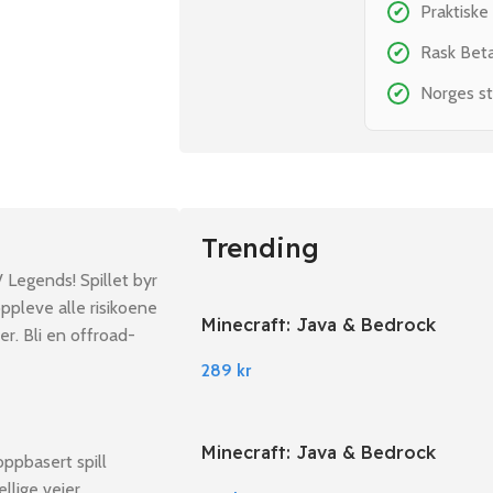
Praktiske
✔
Rask Bet
✔
Norges st
✔
Trending
 Legends! Spillet byr
ppleve alle risikoene
Minecraft: Java & Bedrock
r. Bli en offroad-
Edition PC Windows
289
kr
Minecraft: Java & Bedrock
oppbasert spill
Edition EU PC Windows
llige veier,