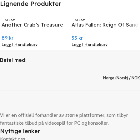
Lignende Produkter
STEAM
STEAM
Another Crab’s Treasure
Atlas Fallen: Reign Of Sand
PC Steam
PC Steam
89
kr
55
kr
Legg I Handlekurv
Legg I Handlekurv
Betal med:
Norge (Norsk) / NOK
Vi er en offisiell forhandler av større plattformer, som tilbyr
fantastiske tilbud på videospill for PC og konsoller.
Nyttige lenker
Kontakt oss