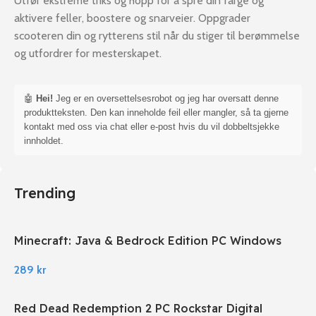
Utfør ekstreme triks og hopp for å spre din farge og
aktivere feller, boostere og snarveier. Oppgrader
scooteren din og rytterens stil når du stiger til berømmelse
og utfordrer for mesterskapet.
🤖
Hei!
Jeg er en oversettelsesrobot og jeg har oversatt denne
produktteksten. Den kan inneholde feil eller mangler, så ta gjerne
kontakt med oss via chat eller e-post hvis du vil dobbeltsjekke
innholdet.
Trending
Minecraft: Java & Bedrock Edition PC Windows
289
kr
Red Dead Redemption 2 PC Rockstar Digital