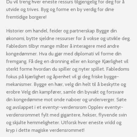
Du vil treng hver eneste ressurs tilgjengelig for deg for å
utvide og trives. Byg og forme en by verdig for dine
fremtidige borgere!
Historier om handel, feider og partnerskap Bygge din
økonomi, bytte sjeldne ressurser for å vokse og utvikle deg.
Fabledom tilbyr mange måter å interagere med andre
kongedømmer. Hva du gjør med diplomati vil forme din
fremgang. Få deg en dronning eller en konge Kjærlighet vil
sterkt forme hvordan du spiller og nyter spillet. Fabledoms
fokus på kjærlighet og åpenhet vil gi deg friske bygge-
mekanismer. Bygge en hær, velg din helt til å beskytte og
erobre Velg din kampfører, samle din byvakt og forsvare
din kongedømme mot onde naboer og underverger. Søte
og avslappet i et eventyr-verdensrom Opplev eventyr-
verdensrommet fylt med gigantere, hekser, flyvende svin
og skjulte hemmeligheter. Utforsk hver eneste vridd og
kryp i dette magiske verdensrommet!