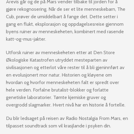
Årevis går og de på Mars vender tilbake til jorden for å
gjøre rekognosering. Når de ser et lite menneskebarn, The
Cub, prøver de umiddelbart å fange det. Dette setter i
gang en flukt, eksplorasjon og oppdagelsesreise gjennom
byens ruiner av menneskeheten, kombinert med rasende
katt-og-mus-jakter.
Utforsk ruiner av menneskeheten etter at Den Store
Økologiske Katastrofen utryddet mesteparten av
sivilisasjonen og etterlot våre rester til å bli gjeninnført av
en evolusjonert mor natur. Historien og kløyene om
hvordan og hvorfor menneskeheten falt er spredt over
hele verden. Forfalne brutalist-blokker og forlatte
genetiske laboratorier. Tømte kjemiske gruver og
overgrodd slagmarker. Hvert nivå har en historie å fortelle.
Du blir ledsaget på reisen av Radio Nostalgia From Mars, en
tilpasset soundtrack som vil krasjlande i psyken din.