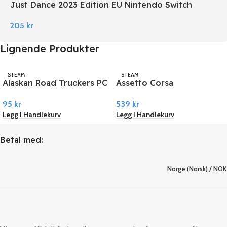
Just Dance 2023 Edition EU Nintendo Switch
205
kr
Lignende Produkter
STEAM
STEAM
Alaskan Road Truckers PC
Assetto Corsa
Steam
Competizione – DLC Pack
95
kr
539
kr
PC Steam
Legg I Handlekurv
Legg I Handlekurv
Betal med:
Norge (Norsk) / NOK