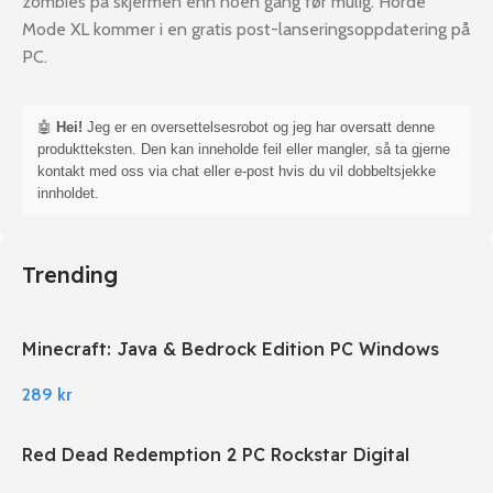
zombies på skjermen enn noen gang før mulig. Horde
Mode XL kommer i en gratis post-lanseringsoppdatering på
PC.
🤖
Hei!
Jeg er en oversettelsesrobot og jeg har oversatt denne
produktteksten. Den kan inneholde feil eller mangler, så ta gjerne
kontakt med oss via chat eller e-post hvis du vil dobbeltsjekke
innholdet.
Trending
Minecraft: Java & Bedrock Edition PC Windows
289
kr
Red Dead Redemption 2 PC Rockstar Digital
Download