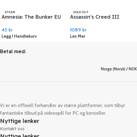
STEAM
SOLD OUT
Amnesia: The Bunker EU
Assassin’s Creed III
UBISOFT
PC Steam
Remastered PC Ubisoft
45
kr
1089
kr
Connect
Legg I Handlekurv
Les Mer
Betal med:
Norge (Norsk) / NOK
Vi er en offisiell forhandler av større plattformer, som tilbyr
fantastiske tilbud på videospill for PC og konsoller.
Nyttige lenker
Kontakt oss
Nyttige lenker