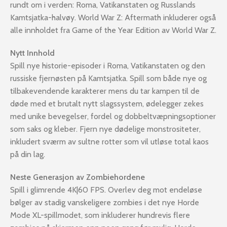
rundt om i verden: Roma, Vatikanstaten og Russlands
Kamtsjatka-halvøy. World War Z: Aftermath inkluderer også
alle innholdet fra Game of the Year Edition av World War Z.
Nytt Innhold
Spill nye historie-episoder i Roma, Vatikanstaten og den
russiske fjernøsten på Kamtsjatka. Spill som både nye og
tilbakevendende karakterer mens du tar kampen til de
døde med et brutalt nytt slagssystem, ødelegger zekes
med unike bevegelser, fordel og dobbeltvæpningsoptioner
som saks og kleber. Fjern nye dødelige monstrositeter,
inkludert sværm av sultne rotter som vil utløse total kaos
på din lag.
Neste Generasjon av Zombiehordene
Spill i glimrende 4K|60 FPS. Overlev deg mot endeløse
bølger av stadig vanskeligere zombies i det nye Horde
Mode XL-spillmodet, som inkluderer hundrevis flere