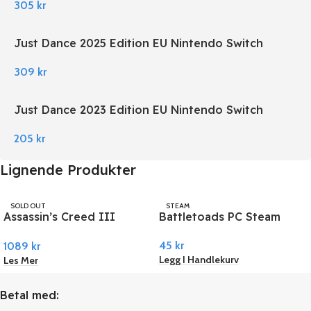
305
kr
Just Dance 2025 Edition EU Nintendo Switch
309
kr
Just Dance 2023 Edition EU Nintendo Switch
205
kr
Lignende Produkter
SOLD OUT
STEAM
Assassin’s Creed III
Battletoads PC Steam
UBISOFT
Remastered PC Ubisoft
45
kr
1089
kr
Connect
Legg I Handlekurv
Les Mer
Betal med: