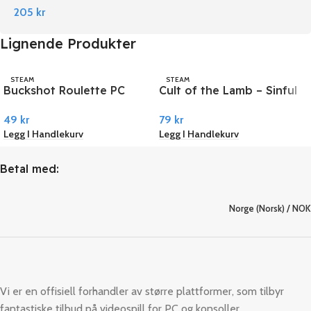
205
kr
Lignende Produkter
STEAM
STEAM
Buckshot Roulette PC
Cult of the Lamb – Sinful
Steam
Pack DLC PC Steam
49
kr
79
kr
Legg I Handlekurv
Legg I Handlekurv
Betal med:
Norge (Norsk) / NOK
Vi er en offisiell forhandler av større plattformer, som tilbyr
fantastiske tilbud på videospill for PC og konsoller.