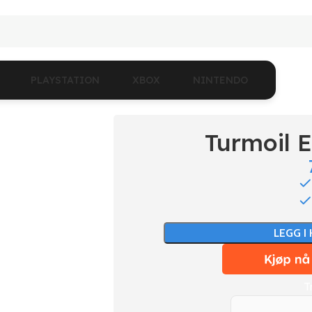
PLAYSTATION
XBOX
NINTENDO
Turmoil 
LEGG I
T