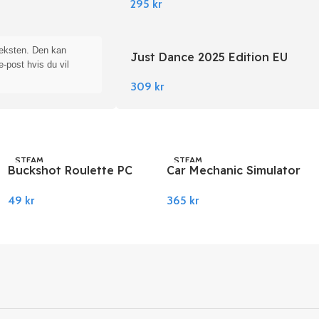
295
kr
teksten. Den kan
Just Dance 2025 Edition EU
e-post hvis du vil
Nintendo Switch
309
kr
STEAM
STEAM
Buckshot Roulette PC
Car Mechanic Simulator
Steam
2021 PC Steam
49
kr
365
kr
Legg I Handlekurv
Legg I Handlekurv