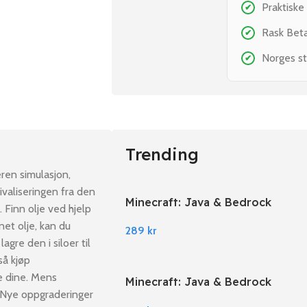
Praktiske
✔
Rask Bet
✔
Norges st
✔
Trending
eren simulasjon,
ivaliseringen fra den
Minecraft: Java & Bedrock
 Finn olje ved hjelp
Edition PC Windows
et olje, kan du
289
kr
agre den i siloer til
så kjøp
e dine. Mens
Minecraft: Java & Bedrock
. Nye oppgraderinger
Edition EU PC Windows