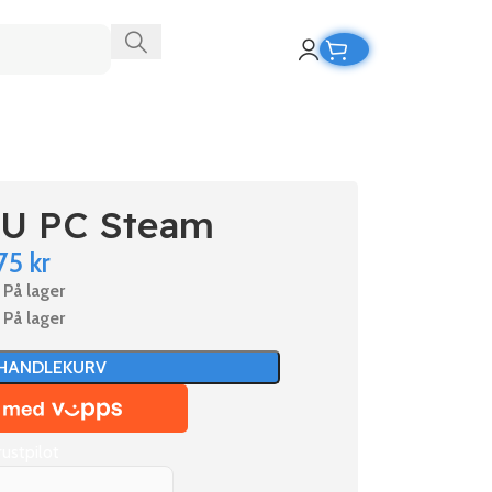
EU PC Steam
75
kr
På lager
På lager
 HANDLEKURV
rustpilot