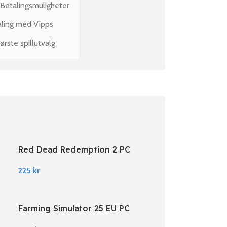
 Betalingsmuligheter
aling med Vipps
ørste spillutvalg
Red Dead Redemption 2 PC
Rockstar Digital Download
225
kr
Farming Simulator 25 EU PC
Steam