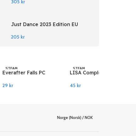
305
kr
Just Dance 2023 Edition EU
Nintendo Switch
205
kr
STEAM
STEAM
Everafter Falls PC
LISA Complete Edition
Steam
PC Steam
29
kr
45
kr
Legg I Handlekurv
Legg I Handlekurv
Norge (Norsk) / NOK