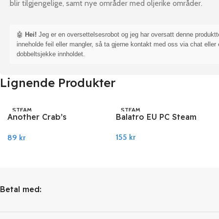
blir tilgjengelige, samt nye områder med oljerike områder.
🤖
Hei!
Jeg er en oversettelsesrobot og jeg har oversatt denne produkt
inneholde feil eller mangler, så ta gjerne kontakt med oss via chat eller 
dobbeltsjekke innholdet.
Lignende Produkter
STEAM
STEAM
Another Crab’s
Balatro EU PC Steam
Treasure PC Steam
155
kr
89
kr
Legg I Handlekurv
Legg I Handlekurv
Betal med: