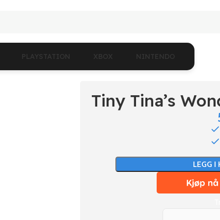
PLAYSTATION
XBOX
NINTENDO
Tiny Tina’s Wo
LEGG I
T