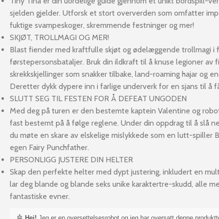
Tiny Tina er din uordelige guide gjennom et unikt bordspill-v
sjelden gjelder. Utforsk et stort oververden som omfatter im
fuktige svampeskoger, skremmende festninger og mer!
SKJØT, TROLLMAGI OG MER!
Blast fiender med kraftfulle skjøt og ødelæggende trollmagi i 
førstepersonsbataljer. Bruk din ildkraft til å knuse legioner av f
skrekkskjellinger som snakker tilbake, land-roaming hajar og e
Deretter dykk dypere inn i farlige underverk for en sjans til å få
SLUTT SEG TIL FESTEN FOR Å DEFEAT UNGODEN
Med deg på turen er den bestemte kaptein Valentine og robo
fast bestemt på å følge reglene. Under din oppdrag til å slå n
du møte en skare av elskelige mislykkede som en lutt-spiller 
egen Fairy Punchfather.
PERSONLIGG JUSTERE DIN HELTER
Skap den perfekte helter med dypt justering, inkludert en mu
lar deg blande og blande seks unike karaktertre-skudd, alle m
fantastiske evner.
🤖
Hei!
Jeg er en oversettelsesrobot og jeg har oversatt denne produkt