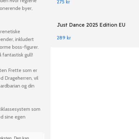
erden hvor reglene
275
kr
ponerende byer,
Just Dance 2025 Edition EU
Nintendo Switch
frenetiske
289
kr
iender, inkludert
norme boss-figurer.
 fantastisk gull!
ten Frette som er
ed Drageherren, vil
Bardbarian og din
ltiklassesystem som
ed sine egen
teksten. Den kan