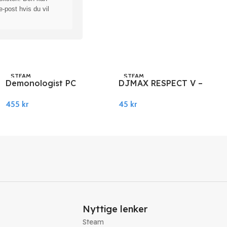
e-post hvis du vil
STEAM
STEAM
Demonologist PC
DJMAX RESPECT V –
Steam
Cytus Pack DLC PC
455
kr
45
kr
Steam
Legg I Handlekurv
Legg I Handlekurv
Nyttige lenker
Steam