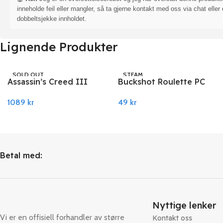
inneholde feil eller mangler, så ta gjerne kontakt med oss via chat eller 
dobbeltsjekke innholdet.
Lignende Produkter
SOLD OUT
STEAM
Assassin’s Creed III
Buckshot Roulette PC
UBISOFT
Remastered PC Ubisoft
Steam
1089
kr
49
kr
Connect
Les Mer
Legg I Handlekurv
Betal med:
Nyttige lenker
Vi er en offisiell forhandler av større
Kontakt oss