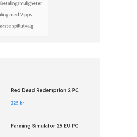
 Betalingsmuligheter
aling med Vipps
ørste spillutvalg
Red Dead Redemption 2 PC
Rockstar Digital Download
225
kr
Farming Simulator 25 EU PC
Steam