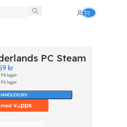
nderlands PC Steam
59
kr
På lager
På lager
 HANDLEKURV
rustpilot