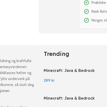
Praktiske
✔
Rask Bet
✔
Norges st
✔
Trending
ldning og kraftfulle
 fantasyverdenen
Minecraft: Java & Bedrock
tiklasses helter og
Edition PC Windows
fylte underverk på
289
kr
elkomne, så slutt deg
joner:
Minecraft: Java & Bedrock
Edition EU PC Windows