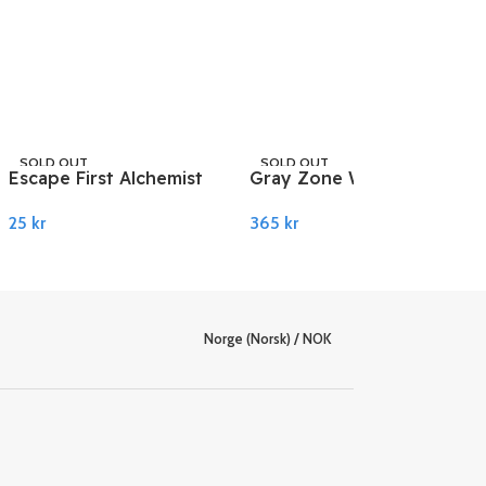
SOLD OUT
SOLD OUT
Escape First Alchemist
Gray Zone Warfare PC
STEAM
STEAM
PC Steam
Steam
25
kr
365
kr
Les Mer
Les Mer
Norge (Norsk) / NOK