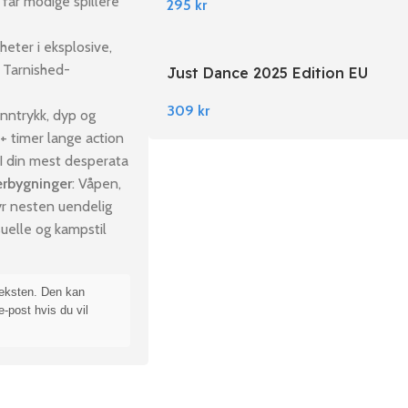
 får modige spillere
295
kr
gheter i eksplosive,
 Tarnished-
Just Dance 2025 Edition EU
Nintendo Switch
309
kr
 inntrykk, dyp og
 timer lange action
. I din mest desperata
terbygninger
: Våpen,
byr nesten uendelig
suelle og kampstil
teksten. Den kan
e-post hvis du vil