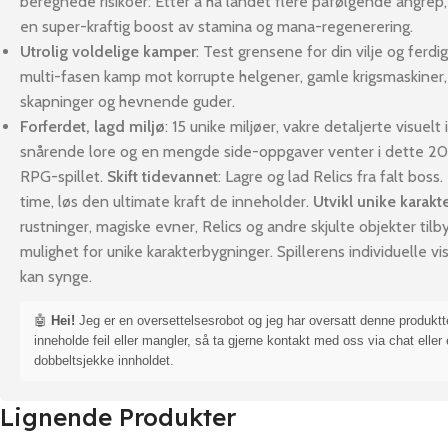
beregnede risikoer: Etter å ha landet flere påfølgende angrep,
en super-kraftig boost av stamina og mana-regenerering.
Utrolig voldelige kamper
: Test grensene for din vilje og ferdi
multi-fasen kamp mot korrupte helgener, gamle krigsmaskiner,
skapninger og hevnende guder.
Forferdet, lagd miljø
: 15 unike miljøer, vakre detaljerte visuelt
snårende lore og en mengde side-oppgaver venter i dette 20+
RPG-spillet.
Skift tidevannet
: Lagre og lad Relics fra falt boss
time, løs den ultimate kraft de inneholder.
Utvikl unike karak
rustninger, magiske evner, Relics og andre skjulte objekter til
mulighet for unike karakterbygninger. Spillerens individuelle vi
kan synge.
🤖
Hei!
Jeg er en oversettelsesrobot og jeg har oversatt denne produkt
inneholde feil eller mangler, så ta gjerne kontakt med oss via chat eller 
dobbeltsjekke innholdet.
Lignende Produkter