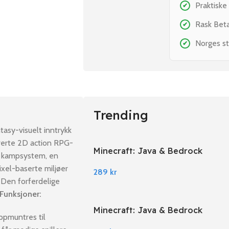
Praktiske
✔
Rask Bet
✔
Norges st
✔
Trending
asy-visuelt inntrykk
rerte 2D action RPG-
Minecraft: Java & Bedrock
m kampsystem, en
Edition PC Windows
ixel-baserte miljøer
289
kr
 Den forferdelige
Funksjoner:
Minecraft: Java & Bedrock
ppmuntres til
Edition EU PC Windows