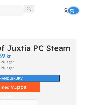
of Juxtia PC Steam
89
kr
På lager
På lager
 HANDLEKURV
rustpilot