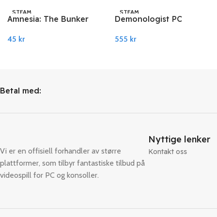
STEAM
STEAM
Amnesia: The Bunker
Demonologist PC
EU PC Steam
Steam
45
kr
555
kr
Legg I Handlekurv
Legg I Handlekurv
Betal med:
Nyttige lenker
Vi er en offisiell forhandler av større
Kontakt oss
plattformer, som tilbyr fantastiske tilbud på
videospill for PC og konsoller.