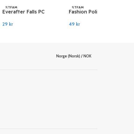
STEAM
STEAM
Everafter Falls PC
Fashion Police Squad
Steam
PC Steam
29
kr
49
kr
Legg I Handlekurv
Legg I Handlekurv
Norge (Norsk) / NOK