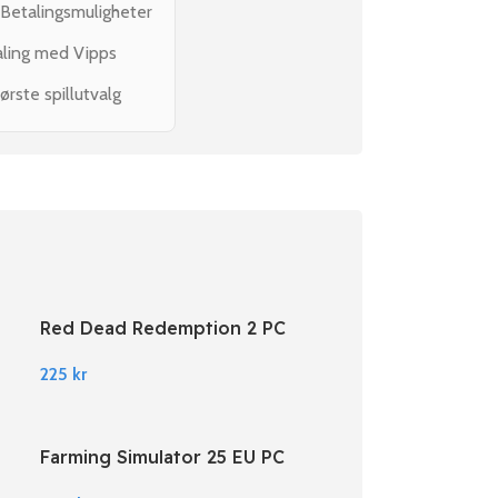
 Betalingsmuligheter
aling med Vipps
ørste spillutvalg
Red Dead Redemption 2 PC
Rockstar Digital Download
225
kr
Farming Simulator 25 EU PC
Steam