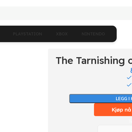
PLAYSTATION
XBOX
NINTENDO
The Tarnishing 
LEGG I
T