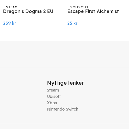
STEAM
SOLD OUT
Dragon’s Dogma 2 EU
Escape First Alchemist
STEAM
PC Steam
PC Steam
259
kr
25
kr
Legg I Handlekurv
Les Mer
Nyttige lenker
Steam
Ubisoft
Xbox
Nintendo Switch