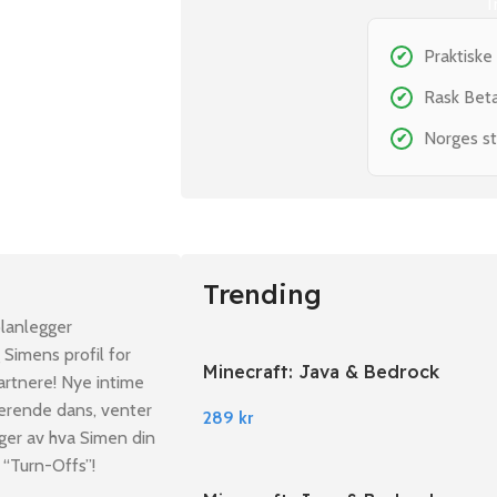
T
Praktiske
✔
Rask Bet
✔
Norges st
✔
Trending
lanlegger
Simens profil for
Minecraft: Java & Bedrock
artnere! Nye intime
Edition PC Windows
merende dans, venter
289
kr
nger av hva Simen din
 “Turn-Offs”!