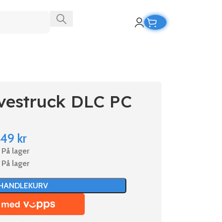
ovestruck DLC PC
249
kr
På lager
På lager
 HANDLEKURV