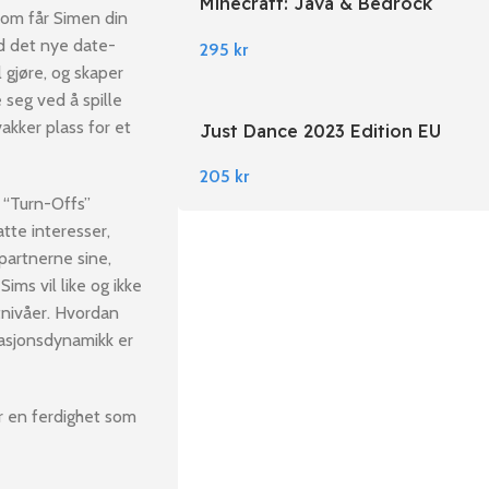
Minecraft: Java & Bedrock
som får Simen din
Edition EU PC Windows
ed det nye date-
295
kr
 gjøre, og skaper
 seg ved å spille
vakker plass for et
Just Dance 2023 Edition EU
Nintendo Switch
205
kr
 “Turn-Offs”
tte interesser,
partnerne sine,
ims vil like og ikke
etnivåer. Hvordan
lasjonsdynamikk er
r en ferdighet som