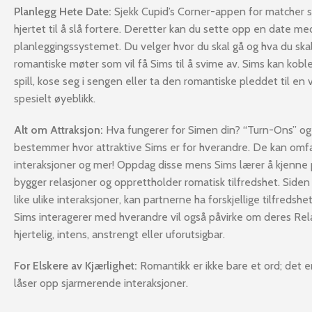
Planlegg Hete Date:
Sjekk Cupid’s Corner-appen for matcher 
hjertet til å slå fortere. Deretter kan du sette opp en date m
planleggingssystemet. Du velger hvor du skal gå og hva du skal
romantiske møter som vil få Sims til å svime av. Sims kan koble
spill, kose seg i sengen eller ta den romantiske pleddet til en 
spesielt øyeblikk.
Alt om Attraksjon:
Hva fungerer for Simen din? “Turn-Ons” og
bestemmer hvor attraktive Sims er for hverandre. De kan omfa
interaksjoner og mer! Oppdag disse mens Sims lærer å kjenne 
bygger relasjoner og opprettholder romatisk tilfredshet. Siden S
like ulike interaksjoner, kan partnerne ha forskjellige tilfredsh
Sims interagerer med hverandre vil også påvirke om deres Re
hjertelig, intens, anstrengt eller uforutsigbar.
For Elskere av Kjærlighet:
Romantikk er ikke bare et ord; det e
låser opp sjarmerende interaksjoner.