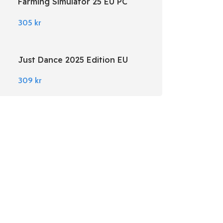
Farming Simulator 25 EU PC
Steam
305
kr
Just Dance 2025 Edition EU
Nintendo Switch
309
kr