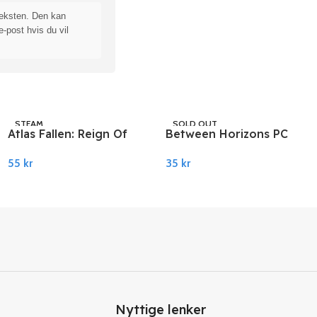
teksten. Den kan
e-post hvis du vil
STEAM
SOLD OUT
Atlas Fallen: Reign Of
Between Horizons PC
STEAM
Sand PC Steam
Steam
55
kr
35
kr
Legg I Handlekurv
Les Mer
Nyttige lenker