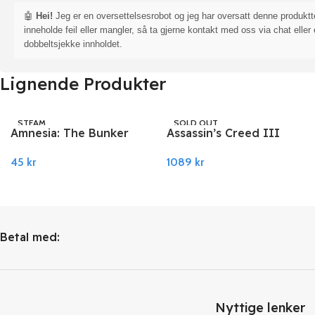
🤖
Hei!
Jeg er en oversettelsesrobot og jeg har oversatt denne produkt
inneholde feil eller mangler, så ta gjerne kontakt med oss via chat eller 
dobbeltsjekke innholdet.
Lignende Produkter
STEAM
SOLD OUT
Amnesia: The Bunker
Assassin’s Creed III
UBISOFT
EU PC Steam
Remastered PC Ubisoft
45
kr
1089
kr
Connect
Legg I Handlekurv
Les Mer
Betal med:
Nyttige lenker