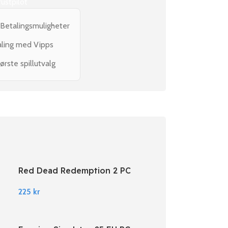
rustpilot
 Betalingsmuligheter
aling med Vipps
ørste spillutvalg
Red Dead Redemption 2 PC
Rockstar Digital Download
225
kr