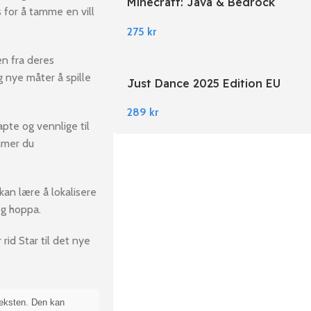
Minecraft: Java & Bedrock
 for å tamme en vill
Edition EU PC Windows
275
kr
en fra deres
 nye måter å spille
Just Dance 2025 Edition EU
Nintendo Switch
289
kr
apte og vennlige til
emmer du
kan lære å lokalisere
og hoppa.
 rid Star til det nye
teksten. Den kan