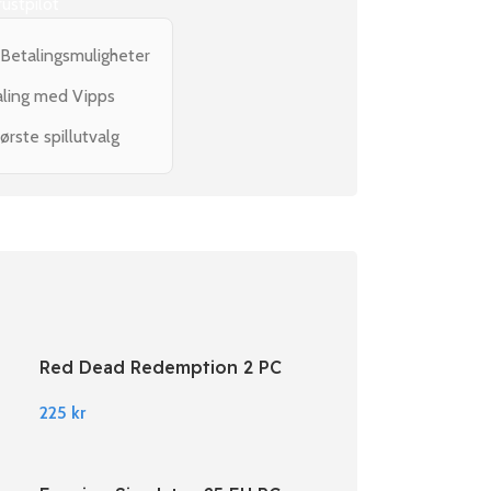
rustpilot
 Betalingsmuligheter
aling med Vipps
ørste spillutvalg
Red Dead Redemption 2 PC
Rockstar Digital Download
225
kr