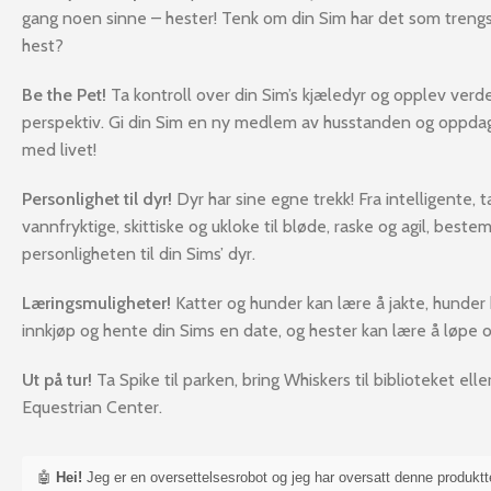
gang noen sinne – hester! Tenk om din Sim har det som trengs
hest?
Be the Pet!
Ta kontroll over din Sim’s kjæledyr og opplev verd
perspektiv. Gi din Sim en ny medlem av husstanden og oppdag
med livet!
Personlighet til dyr!
Dyr har sine egne trekk! Fra intelligente, t
vannfryktige, skittiske og ukloke til bløde, raske og agil, best
personligheten til din Sims’ dyr.
Læringsmuligheter!
Katter og hunder kan lære å jakte, hunder 
innkjøp og hente din Sims en date, og hester kan lære å løpe 
Ut på tur!
Ta Spike til parken, bring Whiskers til biblioteket eller
Equestrian Center.
🤖
Hei!
Jeg er en oversettelsesrobot og jeg har oversatt denne produkt