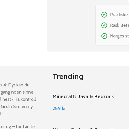
T
Praktiske
✔
Rask Bet
✔
Norges st
✔
Trending
 4: Dyr kan du
e gang noen sinne –
Minecraft: Java & Bedrock
l hest? Ta kontroll
Edition PC Windows
 Gi din Sim en ny
289
kr
t!
er og – for første