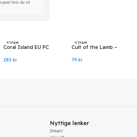
e-post hvis du vil
STEAM
STEAM
Coral Island EU PC
Cult of the Lamb –
Steam
Sinful Pack DLC PC
285
kr
79
kr
Steam
Legg I Handlekurv
Legg I Handlekurv
Nyttige lenker
Steam