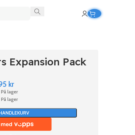
ts Expansion Pack
95
kr
På lager
På lager
 HANDLEKURV