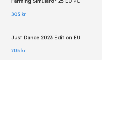
Farming Simulator 25 EU PC
Steam
305
kr
Just Dance 2023 Edition EU
Nintendo Switch
205
kr