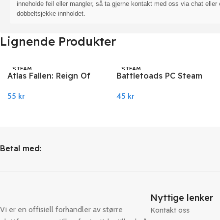
inneholde feil eller mangler, så ta gjerne kontakt med oss via chat eller 
dobbeltsjekke innholdet.
Lignende Produkter
STEAM
STEAM
Atlas Fallen: Reign Of
Battletoads PC Steam
Sand PC Steam
45
kr
55
kr
Legg I Handlekurv
Legg I Handlekurv
Betal med:
Nyttige lenker
Vi er en offisiell forhandler av større
Kontakt oss