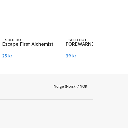
SOLD OUT
SOLD OUT
Escape First Alchemist
FOREWARNED PC
STEAM
STEAM
PC Steam
Steam
25
kr
39
kr
Les Mer
Les Mer
Norge (Norsk) / NOK