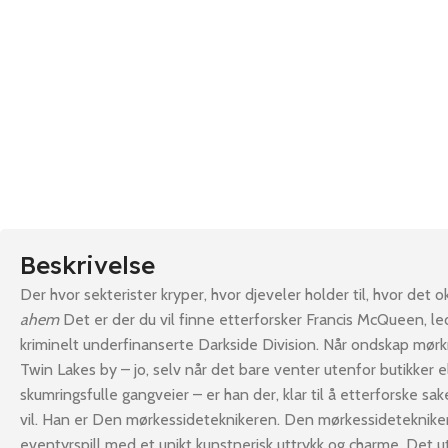
Beskrivelse
Der hvor sekterister kryper, hvor djeveler holder til, hvor det 
ahem
Det er der du vil finne etterforsker Francis McQueen, l
kriminelt underfinanserte Darkside Division. Når ondskap mørkn
Twin Lakes by – jo, selv når det bare venter utenfor butikker ell
skumringsfulle gangveier – er han der, klar til å etterforske s
vil. Han er Den mørkessideteknikeren. Den mørkessideteknike
eventyrspill med et unikt kunstnerisk uttrykk og charme. Det u