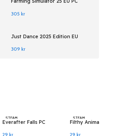
Farming Simulator 25 EU PC
Steam
305
kr
Just Dance 2025 Edition EU
Nintendo Switch
309
kr
STEAM
STEAM
Everafter Falls PC
Filthy Animals | Heist
Steam
Simulator PC Steam
29
kr
29
kr