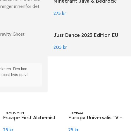
Minecraft: Java & Bedrock
kninger innenfor det
Edition EU PC Windows
275
kr
ravity Ghost
Just Dance 2023 Edition EU
Nintendo Switch
205
kr
teksten. Den kan
e-post hvis du vil
SOLD OUT
STEAM
Escape First Alchemist
Europa Universalis IV –
STEAM
PC Steam
American Dream DLC
25
kr
25
kr
EU PC Steam