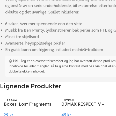
og består av en serie underholdende, bite-størrelse etterfors
okkulte og det uvanlige. Spillet inkluderer:
6 saker, hver mer spennende enn den siste
Musikk fra Ben Prunty, lydkunstneren bak perler som FTL og G
Minst tre skjellsord
Avanserte, høyoppløselige piksler
En gratis bønn om frigjøring, inkludert midnivå-trolldom
🤖
Hei!
Jeg er en oversettelsesrobot og jeg har oversatt denne produkt
inneholde feil eller mangler, så ta gjerne kontakt med oss via chat eller 
dobbeltsjekke innholdet.
Lignende Produkter
STEAM
STEAM
Boxes: Lost Fragments
DJMAX RESPECT V –
PC Steam
Cytus Pack DLC PC
29
kr
45
kr
Steam