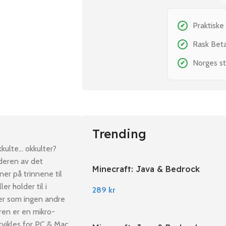
T
Praktiske
✔
Rask Bet
✔
Norges st
✔
Trending
okkulte… okkulter?
ederen av det
Minecraft: Java & Bedrock
er på trinnene til
Edition PC Windows
er holder til i
289
kr
aker som ingen andre
ren er en mikro-
tvikles for PC & Mac,