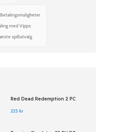
rustpilot
 Betalingsmuligheter
aling med Vipps
ørste spillutvalg
Red Dead Redemption 2 PC
Rockstar Digital Download
225
kr