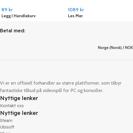
PC Steam
Remastered PC Ubisoft
89
kr
1089
kr
Connect
Legg I Handlekurv
Les Mer
Betal med:
Norge (Norsk) / NOK
Vi er en offisiell forhandler av større plattformer, som tilbyr
fantastiske tilbud på videospill for PC og konsoller.
Nyttige lenker
Kontakt oss
Nyttige lenker
Steam
Ubisoft