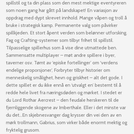
spillstil og ta din plass som den mest mektige eventyreren
som noen gang har gått på landskapet! En variasjon av
oppdrag med dypt skrevet innhold. Mange våpen og troll å
bruke i strategisk kamp. Permanente valg som påvirker
spillkjeden. Et stort åpent verden som belønner utforsking.
Fag og Crafting-systemer som tilbyr frihet til spillstil.
Tilpasselige spillerhus som å vise dine utmattede ben.
Sammensatte multiplayer – møt andre spillere i byer,
taverner osv. Tømt av ‘episke fortellinger’ om ‘verdens
endelige proporsjoner’, Forbryter tilbyr historier om
menneskelig smålighet, hevn og griskhet – alt det gode. I
dette spillet er du ikke ennå en ‘utvalgt en’ bestemt til å
redde hele livet fra næringsdøden og mørket. I stedet er
du Lord Rothar Aercrest – den feudale herskeren til de
fjernliggende skogene av Imberthale. Eller i det minste var
du det…En skjebnesvanger dag krysser din vei den av en
mørk trollmann, Gabrius, som virker både enormt mektig og
fryktelig grusom.