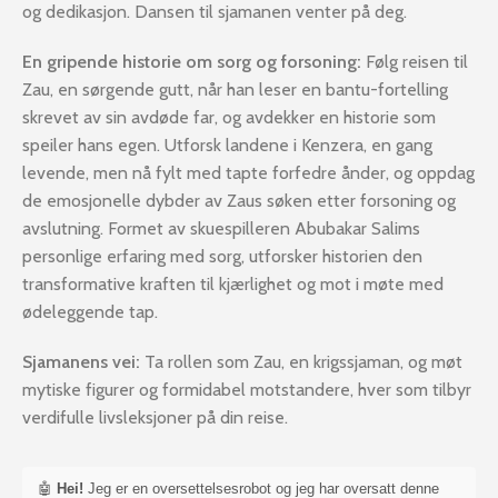
og dedikasjon. Dansen til sjamanen venter på deg.
En gripende historie om sorg og forsoning:
Følg reisen til
Zau, en sørgende gutt, når han leser en bantu-fortelling
skrevet av sin avdøde far, og avdekker en historie som
speiler hans egen. Utforsk landene i Kenzera, en gang
levende, men nå fylt med tapte forfedre ånder, og oppdag
de emosjonelle dybder av Zaus søken etter forsoning og
avslutning. Formet av skuespilleren Abubakar Salims
personlige erfaring med sorg, utforsker historien den
transformative kraften til kjærlighet og mot i møte med
ødeleggende tap.
Sjamanens vei:
Ta rollen som Zau, en krigssjaman, og møt
mytiske figurer og formidabel motstandere, hver som tilbyr
verdifulle livsleksjoner på din reise.
🤖
Hei!
Jeg er en oversettelsesrobot og jeg har oversatt denne