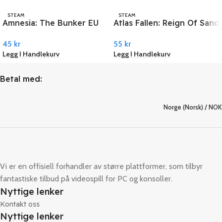
STEAM
STEAM
Amnesia: The Bunker EU
Atlas Fallen: Reign Of Sand
PC Steam
PC Steam
45
kr
55
kr
Legg I Handlekurv
Legg I Handlekurv
Betal med:
Norge (Norsk) / NOK
Vi er en offisiell forhandler av større plattformer, som tilbyr
fantastiske tilbud på videospill for PC og konsoller.
Nyttige lenker
Kontakt oss
Nyttige lenker