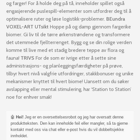
og farger! For å holde deg på tå, inneholder spillet også
engasjerende puslespill-elementer som utfordrer deg til å
optimalisere ruter og løse logistikk-problemer.
BEundra
VOXEL-ART UTsikt
Hoppe på og damp gjennom fargerike
biomer. Gi liv til de tørre ørkenstrøndene og transformere
det utemmede fjellterrenget. Bygg og se din rolige verden
komme til live med et stadig bredere teppe av flora og
fauna!
TRIVS
For de som er ivrige etter å sette sine
administrasjons- og planleggingsfærdigheter på prøve,
tilbyr hvert nivå valgfrie utfordringer, stakkbonuser og unike
mekanismer knyttet til hvert biome! Uansett om du søker
avslapping eller mental stimulering, har ‘Station to Station’
noe for enhver smak!
🤖
Hei!
Jeg er en oversettelsesrobot og jeg har oversatt denne
produktteksten. Den kan inneholde feil eller mangler, så ta gjerne
kontakt med oss via chat eller e-post hvis du vil dobbeltsjekke
innholdet.