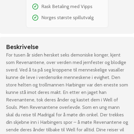
Rask Betaling med Vipps
✔
Norges største spillutvalg
✔
Beskrivelse
For tusen år siden hersket seks demoniske konger, kjent
som Revenantene, over verden med jernfester og blodige
sverd. Ved å ta på seg kroppene til menneskelige vasaller
kunne de leve i verdensrike menneskene i evighet. Den
store helten og trollmannen Harbinger var den eneste som
kunne stå imot deres makt. En etter en jaget han
Revenantene, tok deres ånder og kastet dem i Well of
Souls. Men Revenantene overlevde. Som en ung mann
skal du reise til Madrigal for å møte din onkel. Der trekkes
din skjebne inn i Harbingers spor – å møte Revenantene og
sende deres ånder tilbake til Well for alltid. Dine reiser vil