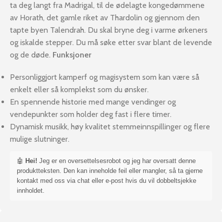
ta deg langt fra Madrigal, til de ødelagte kongedømmene
av Horath, det gamle riket av Thardolin og gjennom den
tapte byen Talendrah. Du skal bryne deg i varme ørkeners
og iskalde stepper. Du må søke etter svar blant de levende
og de døde.
Funksjoner
Personliggjort kamperf og magisystem som kan være så
enkelt eller så komplekst som du ønsker.
En spennende historie med mange vendinger og
vendepunkter som holder deg fast i flere timer.
Dynamisk musikk, høy kvalitet stemmeinnspillinger og flere
mulige slutninger.
🤖
Hei!
Jeg er en oversettelsesrobot og jeg har oversatt denne
produktteksten. Den kan inneholde feil eller mangler, så ta gjerne
kontakt med oss via chat eller e-post hvis du vil dobbeltsjekke
innholdet.