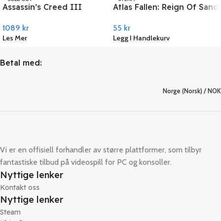
Assassin’s Creed III
Atlas Fallen: Reign Of Sand
UBISOFT
Remastered PC Ubisoft
PC Steam
1089
kr
55
kr
Connect
Les Mer
Legg I Handlekurv
Betal med:
Norge (Norsk) / NOK
Vi er en offisiell forhandler av større plattformer, som tilbyr
fantastiske tilbud på videospill for PC og konsoller.
Nyttige lenker
Kontakt oss
Nyttige lenker
Steam