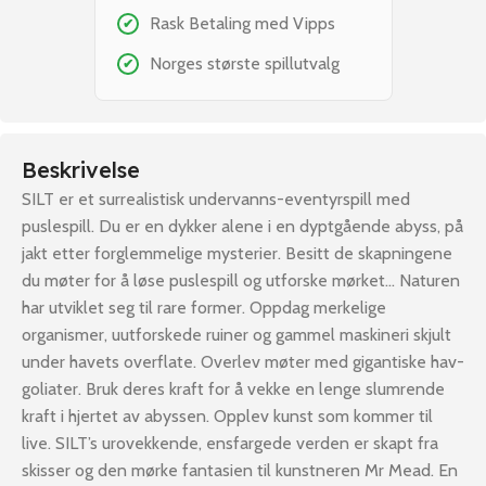
Rask Betaling med Vipps
✔
Norges største spillutvalg
✔
Beskrivelse
SILT er et surrealistisk undervanns-eventyrspill med
puslespill. Du er en dykker alene i en dyptgående abyss, på
jakt etter forglemmelige mysterier. Besitt de skapningene
du møter for å løse puslespill og utforske mørket… Naturen
har utviklet seg til rare former. Oppdag merkelige
organismer, uutforskede ruiner og gammel maskineri skjult
under havets overflate. Overlev møter med gigantiske hav-
goliater. Bruk deres kraft for å vekke en lenge slumrende
kraft i hjertet av abyssen. Opplev kunst som kommer til
live. SILT’s urovekkende, ensfargede verden er skapt fra
skisser og den mørke fantasien til kunstneren Mr Mead. En