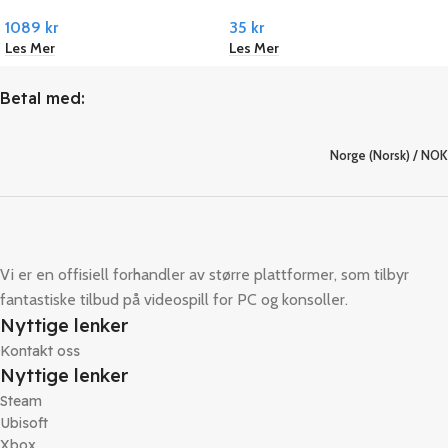
Remastered PC Ubisoft
Steam
1089
kr
35
kr
Connect
Les Mer
Les Mer
Betal med:
Norge (Norsk) / NOK
Vi er en offisiell forhandler av større plattformer, som tilbyr
fantastiske tilbud på videospill for PC og konsoller.
Nyttige lenker
Kontakt oss
Nyttige lenker
Steam
Ubisoft
Xbox