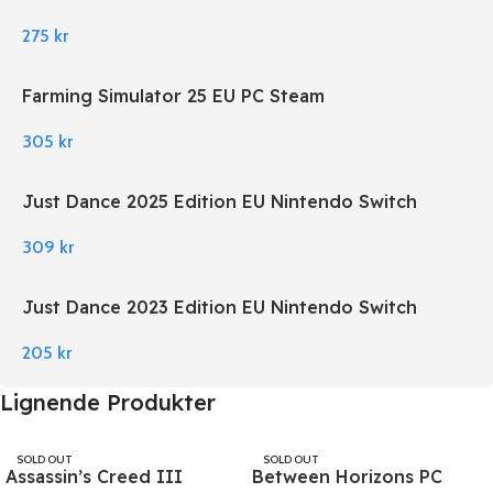
275
kr
Farming Simulator 25 EU PC Steam
305
kr
Just Dance 2025 Edition EU Nintendo Switch
309
kr
Just Dance 2023 Edition EU Nintendo Switch
205
kr
Lignende Produkter
SOLD OUT
SOLD OUT
Assassin’s Creed III
Between Horizons PC
UBISOFT
STEAM