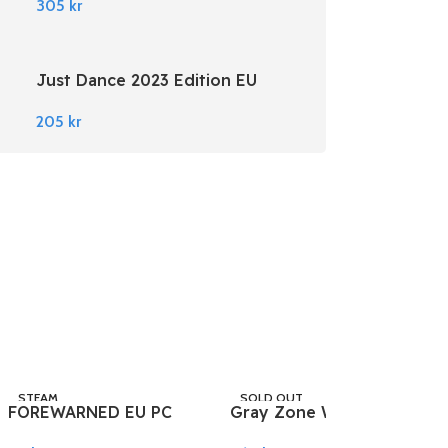
305
kr
Just Dance 2023 Edition EU
Nintendo Switch
205
kr
STEAM
SOLD OUT
FOREWARNED EU PC
Gray Zone Warfare PC
STEAM
Steam
Steam