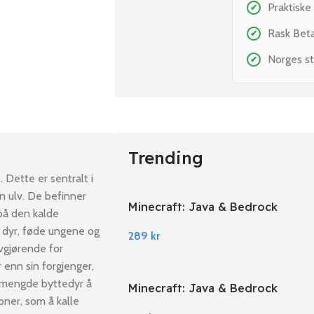
Praktiske
✔
Rask Bet
✔
Norges st
✔
Trending
 Dette er sentralt i
en ulv. De befinner
Minecraft: Java & Bedrock
 på den kalde
Edition PC Windows
de dyr, føde ungene og
289
kr
avgjørende for
 enn sin forgjenger,
n mengde byttedyr å
Minecraft: Java & Bedrock
joner, som å kalle
Edition EU PC Windows