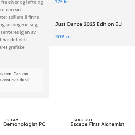
275
kr
fra elver og løfte og
rre enn sin
ter spillere å finne
Just Dance 2025 Edition EU
 og sesongene seg,
Nintendo Switch
senteres igjen av
309
kr
t har det blitt
ret grafiske
teksten. Den kan
e-post hvis du vil
STEAM
SOLD OUT
Demonologist PC
Escape First Alchemist
STEAM
Steam
PC Steam