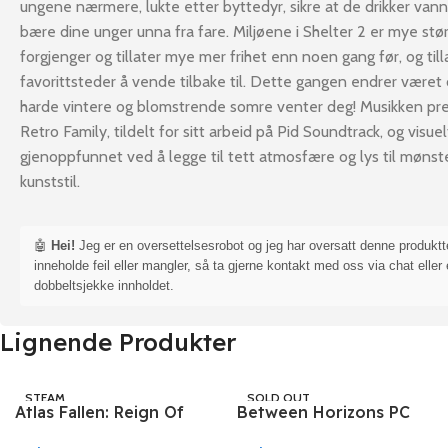
ungene nærmere, lukte etter byttedyr, sikre at de drikker vann 
bære dine unger unna fra fare. Miljøene i Shelter 2 er mye stø
forgjenger og tillater mye mer frihet enn noen gang før, og tilla
favorittsteder å vende tilbake til. Dette gangen endrer været
harde vintere og blomstrende somre venter deg! Musikken pre
Retro Family, tildelt for sitt arbeid på Pid Soundtrack, og visuel
gjenoppfunnet ved å legge til tett atmosfære og lys til mønste
kunststil.
🤖
Hei!
Jeg er en oversettelsesrobot og jeg har oversatt denne produkt
inneholde feil eller mangler, så ta gjerne kontakt med oss via chat eller 
dobbeltsjekke innholdet.
Lignende Produkter
STEAM
SOLD OUT
Atlas Fallen: Reign Of
Between Horizons PC
STEAM
Sand PC Steam
Steam