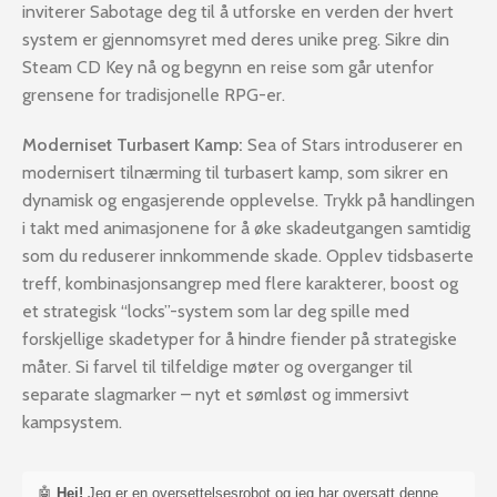
inviterer Sabotage deg til å utforske en verden der hvert
system er gjennomsyret med deres unike preg. Sikre din
Steam CD Key nå og begynn en reise som går utenfor
grensene for tradisjonelle RPG-er.
Moderniset Turbasert Kamp:
Sea of Stars introduserer en
modernisert tilnærming til turbasert kamp, som sikrer en
dynamisk og engasjerende opplevelse. Trykk på handlingen
i takt med animasjonene for å øke skadeutgangen samtidig
som du reduserer innkommende skade. Opplev tidsbaserte
treff, kombinasjonsangrep med flere karakterer, boost og
et strategisk “locks”-system som lar deg spille med
forskjellige skadetyper for å hindre fiender på strategiske
måter. Si farvel til tilfeldige møter og overganger til
separate slagmarker – nyt et sømløst og immersivt
kampsystem.
🤖
Hei!
Jeg er en oversettelsesrobot og jeg har oversatt denne