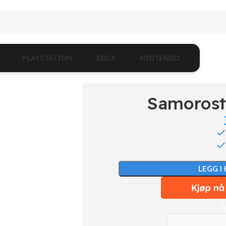
PLAYSTATION
XBOX
NINTENDO
Samorost
LEGG I
T