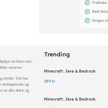
Praktiske
✔
Rask Bet
✔
Norges st
✔
Trending
 hjelpe en liten rom-
diske vesener.
Minecraft: Java & Bedrock
Edition PC Windows
og steder. Det har
289
kr
er avslappende og
re av alle aldre og
Minecraft: Java & Bedrock
Edition EU PC Windows