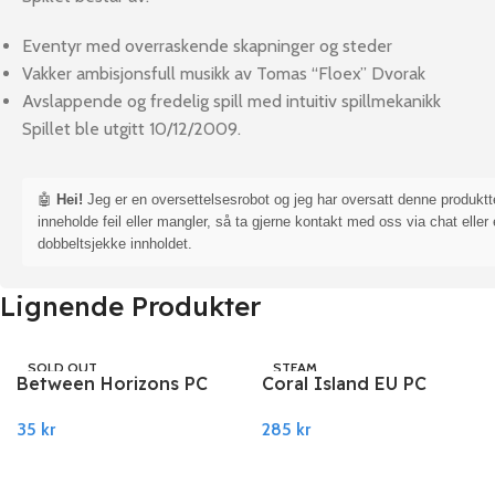
Eventyr med overraskende skapninger og steder
Vakker ambisjonsfull musikk av Tomas “Floex” Dvorak
Avslappende og fredelig spill med intuitiv spillmekanikk
Spillet ble utgitt 10/12/2009.
🤖
Hei!
Jeg er en oversettelsesrobot og jeg har oversatt denne produkt
inneholde feil eller mangler, så ta gjerne kontakt med oss via chat eller 
dobbeltsjekke innholdet.
Lignende Produkter
SOLD OUT
STEAM
Between Horizons PC
Coral Island EU PC
STEAM
Steam
Steam
35
kr
285
kr
Les Mer
Legg I Handlekurv