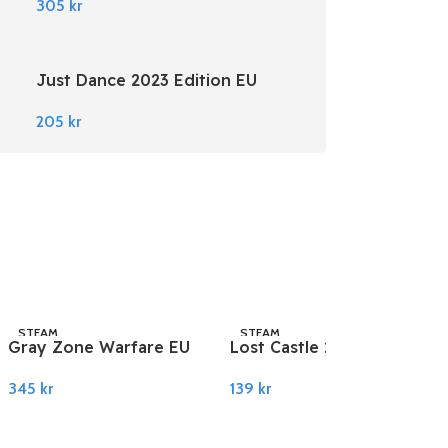
305
kr
Just Dance 2023 Edition EU
Nintendo Switch
205
kr
STEAM
STEAM
Gray Zone Warfare EU
Lost Castle 2 PC Steam
PC Steam
139
kr
345
kr
Legg I Handlekurv
Legg I Handlekurv