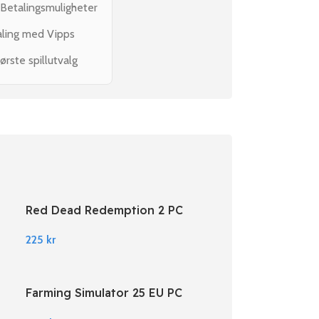
 Betalingsmuligheter
aling med Vipps
ørste spillutvalg
Red Dead Redemption 2 PC
Rockstar Digital Download
225
kr
Farming Simulator 25 EU PC
Steam