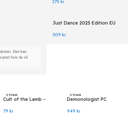
275
kr
Just Dance 2025 Edition EU
Nintendo Switch
309
kr
teksten. Den kan
e-post hvis du vil
STEAM
STEAM
Cult of the Lamb –
Demonologist PC
Sinful Pack DLC PC
Steam
79
kr
949
kr
Steam
Legg I Handlekurv
Legg I Handlekurv