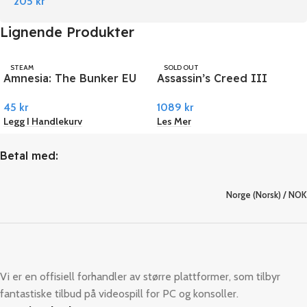
205
kr
Lignende Produkter
STEAM
SOLD OUT
Amnesia: The Bunker EU
Assassin’s Creed III
UBISOFT
PC Steam
Remastered PC Ubisoft
45
kr
1089
kr
Connect
Legg I Handlekurv
Les Mer
Betal med:
Norge (Norsk) / NOK
Vi er en offisiell forhandler av større plattformer, som tilbyr
fantastiske tilbud på videospill for PC og konsoller.