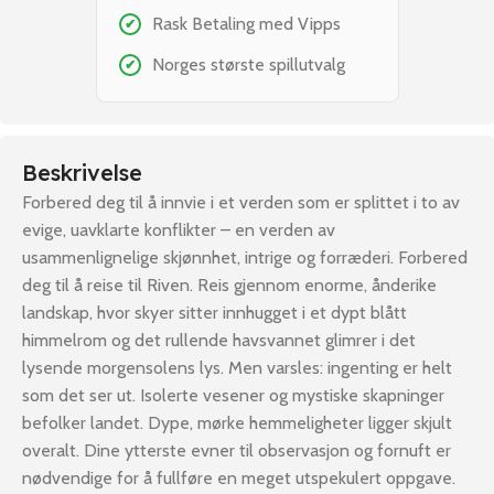
Rask Betaling med Vipps
✔
Norges største spillutvalg
✔
Beskrivelse
Forbered deg til å innvie i et verden som er splittet i to av
evige, uavklarte konflikter – en verden av
usammenlignelige skjønnhet, intrige og forræderi. Forbered
deg til å reise til Riven. Reis gjennom enorme, ånderike
landskap, hvor skyer sitter innhugget i et dypt blått
himmelrom og det rullende havsvannet glimrer i det
lysende morgensolens lys. Men varsles: ingenting er helt
som det ser ut. Isolerte vesener og mystiske skapninger
befolker landet. Dype, mørke hemmeligheter ligger skjult
overalt. Dine ytterste evner til observasjon og fornuft er
nødvendige for å fullføre en meget utspekulert oppgave.