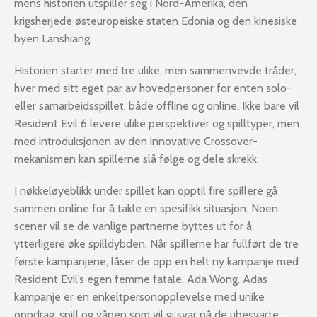
mens historien utspiller seg i Nord-Amerika, den
krigsherjede østeuropeiske staten Edonia og den kinesiske
byen Lanshiang.
Historien starter med tre ulike, men sammenvevde tråder,
hver med sitt eget par av hovedpersoner for enten solo-
eller samarbeidsspillet, både offline og online. Ikke bare vil
Resident Evil 6 levere ulike perspektiver og spilltyper, men
med introduksjonen av den innovative Crossover-
mekanismen kan spillerne slå følge og dele skrekk.
I nøkkeløyeblikk under spillet kan opptil fire spillere gå
sammen online for å takle en spesifikk situasjon. Noen
scener vil se de vanlige partnerne byttes ut for å
ytterligere øke spilldybden. Når spillerne har fullført de tre
første kampanjene, låser de opp en helt ny kampanje med
Resident Evil’s egen femme fatale, Ada Wong. Adas
kampanje er en enkeltpersonopplevelse med unike
oppdrag, spill og våpen som vil gi svar på de ubesvarte