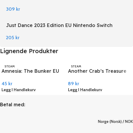
309
kr
Just Dance 2023 Edition EU Nintendo Switch
205
kr
Lignende Produkter
STEAM
STEAM
Amnesia: The Bunker EU
Another Crab’s Treasure
PC Steam
PC Steam
45
kr
89
kr
Legg I Handlekurv
Legg I Handlekurv
Betal med:
Norge (Norsk) / NOK