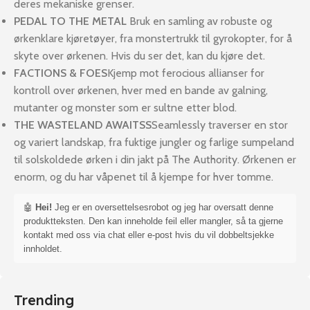
deres mekaniske grenser.
PEDAL TO THE METAL
Bruk en samling av robuste og
ørkenklare kjøretøyer, fra monstertrukk til gyrokopter, for å
skyte over ørkenen. Hvis du ser det, kan du kjøre det.
FACTIONS & FOES
Kjemp mot ferocious allianser for
kontroll over ørkenen, hver med en bande av galning,
mutanter og monster som er sultne etter blod.
THE WASTELAND AWAITSS
Seamlessly traverser en stor
og variert landskap, fra fuktige jungler og farlige sumpeland
til solskoldede ørken i din jakt på The Authority. Ørkenen er
enorm, og du har våpenet til å kjempe for hver tomme.
🤖
Hei!
Jeg er en oversettelsesrobot og jeg har oversatt denne
produktteksten. Den kan inneholde feil eller mangler, så ta gjerne
kontakt med oss via chat eller e-post hvis du vil dobbeltsjekke
innholdet.
Trending