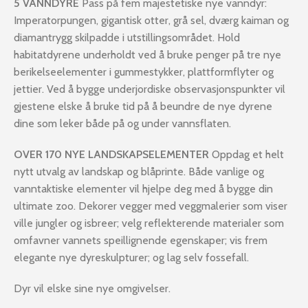
5 VANNDYRE
Pass på fem majestetiske nye vanndyr:
Imperatorpungen, gigantisk otter, grå sel, dværg kaiman og
diamantrygg skilpadde i utstillingsområdet. Hold
habitatdyrene underholdt ved å bruke penger på tre nye
berikelseelementer i gummestykker, plattformflyter og
jettier. Ved å bygge underjordiske observasjonspunkter vil
gjestene elske å bruke tid på å beundre de nye dyrene
dine som leker både på og under vannsflaten.
OVER 170 NYE LANDSKAPSELEMENTER
Oppdag et helt
nytt utvalg av landskap og blåprinte. Både vanlige og
vanntaktiske elementer vil hjelpe deg med å bygge din
ultimate zoo. Dekorer vegger med veggmalerier som viser
ville jungler og isbreer; velg reflekterende materialer som
omfavner vannets speillignende egenskaper; vis frem
elegante nye dyreskulpturer; og lag selv fossefall.
Dyr vil elske sine nye omgivelser.