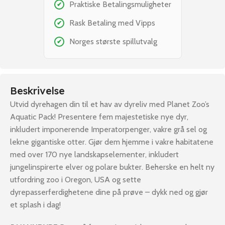
Praktiske Betalingsmuligheter
✔
Rask Betaling med Vipps
✔
Norges største spillutvalg
✔
Beskrivelse
Utvid dyrehagen din til et hav av dyreliv med Planet Zoo’s
Aquatic Pack! Presentere fem majestetiske nye dyr,
inkludert imponerende Imperatorpenger, vakre grå sel og
lekne gigantiske otter. Gjør dem hjemme i vakre habitatene
med over 170 nye landskapselementer, inkludert
jungelinspirerte elver og polare bukter. Beherske en helt ny
utfordring zoo i Oregon, USA og sette
dyrepasserferdighetene dine på prøve – dykk ned og gjør
et splash i dag!