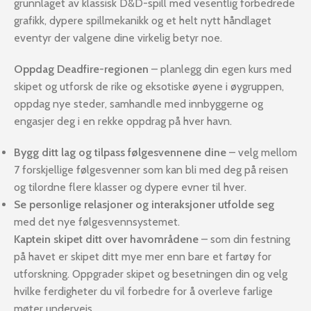
grunnlaget av klassisk D&D-spill med vesentlig forbedrede
grafikk, dypere spillmekanikk og et helt nytt håndlaget
eventyr der valgene dine virkelig betyr noe.
Oppdag Deadfire-regionen
– planlegg din egen kurs med
skipet og utforsk de rike og eksotiske øyene i øygruppen,
oppdag nye steder, samhandle med innbyggerne og
engasjer deg i en rekke oppdrag på hver havn.
Bygg ditt lag og tilpass følgesvennene dine
– velg mellom
7 forskjellige følgesvenner som kan bli med deg på reisen
og tilordne flere klasser og dypere evner til hver.
Se personlige relasjoner og interaksjoner utfolde seg
med det nye følgesvennsystemet.
Kaptein skipet ditt over havområdene
– som din festning
på havet er skipet ditt mye mer enn bare et fartøy for
utforskning. Oppgrader skipet og besetningen din og velg
hvilke ferdigheter du vil forbedre for å overleve farlige
møter underveis.