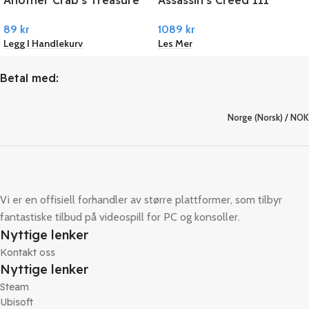
Another Crab’s Treasure
Assassin’s Creed III
UBISOFT
PC Steam
Remastered PC Ubisoft
89
kr
1089
kr
Connect
Legg I Handlekurv
Les Mer
Betal med:
Norge (Norsk) / NOK
Vi er en offisiell forhandler av større plattformer, som tilbyr
fantastiske tilbud på videospill for PC og konsoller.
Nyttige lenker
Kontakt oss
Nyttige lenker
Steam
Ubisoft