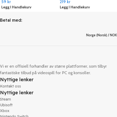
59
kr
219
kr
PC Steam
Legg I Handlekurv
Legg I Handlekurv
Betal med:
Norge (Norsk) / NOK
Vi er en offisiell forhandler av større plattformer, som tilbyr
fantastiske tilbud på videospill for PC og konsoller.
Nyttige lenker
Kontakt oss
Nyttige lenker
Steam
Ubisoft
Xbox
Nintendo Switch