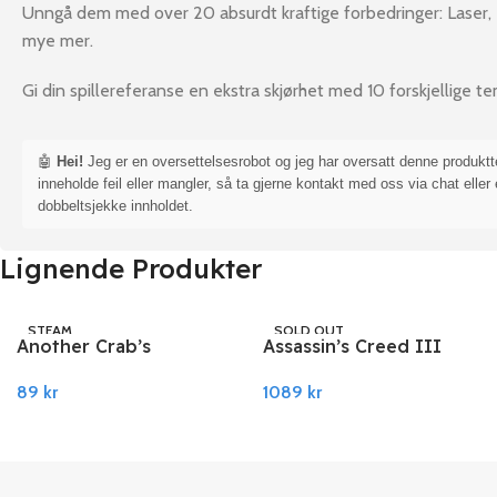
Unngå dem med over 20 absurdt kraftige forbedringer: Laser,
mye mer.
Gi din spillereferanse en ekstra skjørhet med 10 forskjellige t
🤖
Hei!
Jeg er en oversettelsesrobot og jeg har oversatt denne produkt
inneholde feil eller mangler, så ta gjerne kontakt med oss via chat eller 
dobbeltsjekke innholdet.
Lignende Produkter
STEAM
SOLD OUT
Another Crab’s
Assassin’s Creed III
UBISOFT
Treasure PC Steam
Remastered PC Ubisoft
89
kr
1089
kr
Connect
Legg I Handlekurv
Les Mer