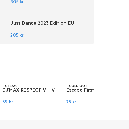
305
kr
Just Dance 2023 Edition EU
Nintendo Switch
205
kr
STEAM
SOLD OUT
DJMAX RESPECT V – V
Escape First Alchemist
STEAM
EXTENSION II PACK
PC Steam
59
kr
25
kr
DLC PC Steam
Legg I Handlekurv
Les Mer