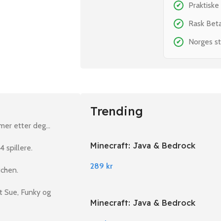
Praktiske
✔
Rask Bet
✔
Norges st
✔
Trending
mmer etter deg…
Minecraft: Java & Bedrock
4 spillere.
Edition PC Windows
289
kr
tchen.
t Sue, Funky og
Minecraft: Java & Bedrock
Edition EU PC Windows