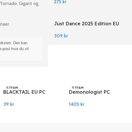
275
kr
 Tornado, Gigant og
Just Dance 2025 Edition EU
emaer.
Nintendo Switch
309
kr
teksten. Den kan
e-post hvis du vil
STEAM
STEAM
BLACKTAIL EU PC
Demonologist PC
Steam
Steam
39
kr
1405
kr
Legg I Handlekurv
Legg I Handlekurv