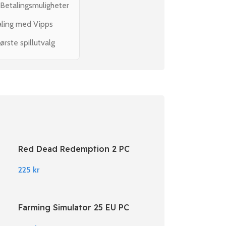
 Betalingsmuligheter
aling med Vipps
ørste spillutvalg
Red Dead Redemption 2 PC
Rockstar Digital Download
225
kr
Farming Simulator 25 EU PC
Steam