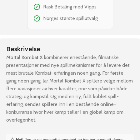
Rask Betaling med Vipps
✔
Norges største spillutvalg
✔
Beskrivelse
Mortal Kombat X
kombinerer enestående, filmatiske
presentasjoner med nye spillmekanismer for å levere det
mest brutale Kombat-erfaringen noen gang. For første
gang noen gang, lar Mortal Kombat X spillere velge mellom
flere variasjoner av hver karakter, noe som påvirker både
strategi og kampstil. Og med en ny, fullt koblet spill-
erfaring, sendes spillere inn i en bestående online-
konkurranse hvor hver kamp teller i en global kamp om
overlegenhet.
🤖
Hei!
Jeg er en oversettelsesrobot og jeg har oversatt denne