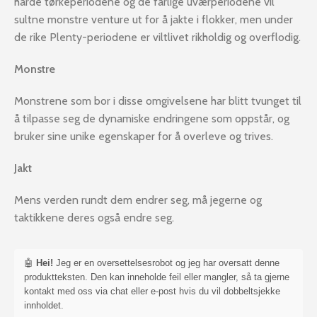
harde tørkeperiodene og de farlige uværperiodene vil
sultne monstre venture ut for å jakte i flokker, men under
de rike Plenty-periodene er viltlivet rikholdig og overflodig.
Monstre
Monstrene som bor i disse omgivelsene har blitt tvunget til
å tilpasse seg de dynamiske endringene som oppstår, og
bruker sine unike egenskaper for å overleve og trives.
Jakt
Mens verden rundt dem endrer seg, må jegerne og
taktikkene deres også endre seg.
🤖
Hei!
Jeg er en oversettelsesrobot og jeg har oversatt denne
produktteksten. Den kan inneholde feil eller mangler, så ta gjerne
kontakt med oss via chat eller e-post hvis du vil dobbeltsjekke
innholdet.