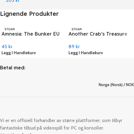
205
kr
Lignende Produkter
STEAM
STEAM
Amnesia: The Bunker EU
Another Crab’s Treasure
PC Steam
PC Steam
45
kr
89
kr
Legg I Handlekurv
Legg I Handlekurv
Betal med:
Norge (Norsk) / NOK
Vi er en offisiell forhandler av større plattformer, som tilbyr
fantastiske tilbud på videospill for PC og konsoller.