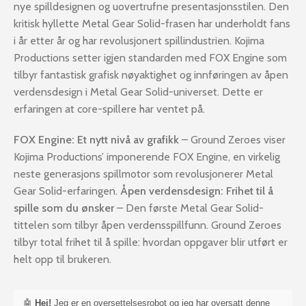
nye spilldesignen og uovertrufne presentasjonsstilen. Den
kritisk hyllette Metal Gear Solid-frasen har underholdt fans
i år etter år og har revolusjonert spillindustrien. Kojima
Productions setter igjen standarden med FOX Engine som
tilbyr fantastisk grafisk nøyaktighet og innføringen av åpen
verdensdesign i Metal Gear Solid-universet. Dette er
erfaringen at core-spillere har ventet på.
FOX Engine: Et nytt nivå av grafikk
– Ground Zeroes viser
Kojima Productions’ imponerende FOX Engine, en virkelig
neste generasjons spillmotor som revolusjonerer Metal
Gear Solid-erfaringen.
Åpen verdensdesign: Frihet til å
spille som du ønsker
– Den første Metal Gear Solid-
tittelen som tilbyr åpen verdensspillfunn. Ground Zeroes
tilbyr total frihet til å spille: hvordan oppgaver blir utført er
helt opp til brukeren.
🤖
Hei!
Jeg er en oversettelsesrobot og jeg har oversatt denne