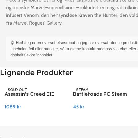
og ikoniske Marvel-supervillainer – inkludert en original tolkn
infusert Venom, den hensynsløse Kraven the Hunter, den volde
fra Marvel Rogues’ Gallery.
🤖
Hei!
Jeg er en oversettelsesrobot og jeg har oversatt denne produkt
inneholde feil eller mangler, så ta gjerne kontakt med oss via chat eller 
dobbeltsjekke innholdet.
Lignende Produkter
SOLD OUT
STEAM
Assassin’s Creed III
Battletoads PC Steam
UBISOFT
Remastered PC Ubisoft
45
kr
1089
kr
Connect
Legg I Handlekurv
Les Mer