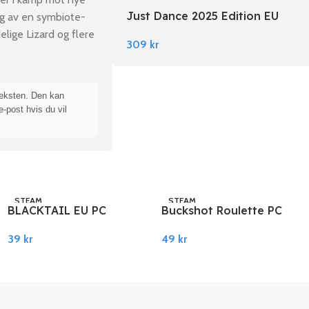
Just Dance 2025 Edition EU
ing av en symbiote-
Nintendo Switch
lige Lizard og flere
309
kr
teksten. Den kan
e-post hvis du vil
STEAM
STEAM
BLACKTAIL EU PC
Buckshot Roulette PC
Steam
Steam
39
kr
49
kr
Legg I Handlekurv
Legg I Handlekurv