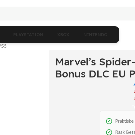
PLAYSTATION
XBOX
NINTENDO
PS5
Marvel’s Spider
Bonus DLC EU 
T
Praktiske
✔
Rask Bet
✔