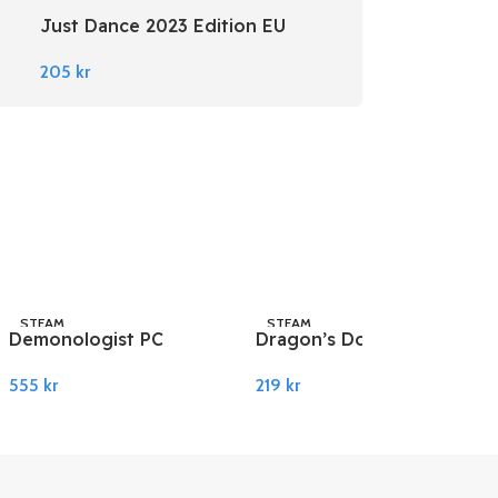
Just Dance 2023 Edition EU
Nintendo Switch
205
kr
STEAM
STEAM
Demonologist PC
Dragon’s Dogma 2 EU
Steam
PC Steam
555
kr
219
kr
Legg I Handlekurv
Legg I Handlekurv