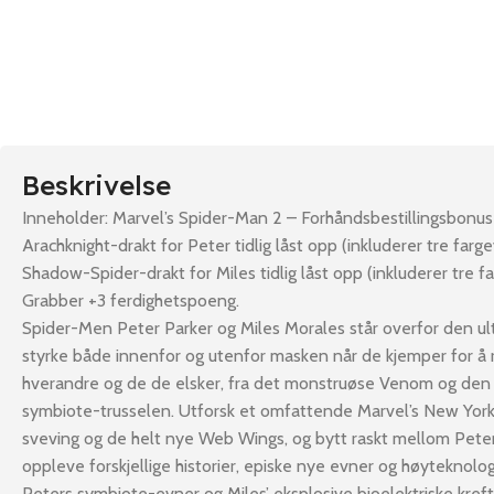
Beskrivelse
Inneholder: Marvel’s Spider-Man 2 – Forhåndsbestillingsbonus
Arachknight-drakt for Peter tidlig låst opp (inkluderer tre farge
Shadow-Spider-drakt for Miles tidlig låst opp (inkluderer tre f
Grabber +3 ferdighetspoeng.
Spider-Men Peter Parker og Miles Morales står overfor den ul
styrke både innenfor og utenfor masken når de kjemper for å
hverandre og de de elsker, fra det monstruøse Venom og den 
symbiote-trusselen. Utforsk et omfattende Marvel’s New Yor
sveving og de helt nye Web Wings, og bytt raskt mellom Peter
oppleve forskjellige historier, episke nye evner og høyteknologi
Peters symbiote-evner og Miles’ eksplosive bioelektriske kref