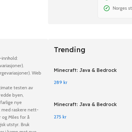
Norges st
✔
Trending
-innhold:
variasjoner).
Minecraft: Java & Bedrock
argevariasjoner). Web
Edition PC Windows
289
kr
timate testen av
 redde byen,
farlige nye
Minecraft: Java & Bedrock
k med raskere nett-
Edition EU PC Windows
275
kr
 og Miles for å
sk utstyr. Bruk
ter i kamp mot nye