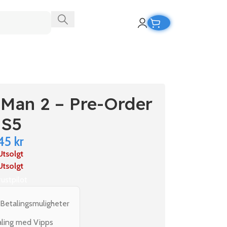
-Man 2 – Pre-Order
PS5
45
kr
Utsolgt
Utsolgt
rustpilot
 Betalingsmuligheter
aling med Vipps