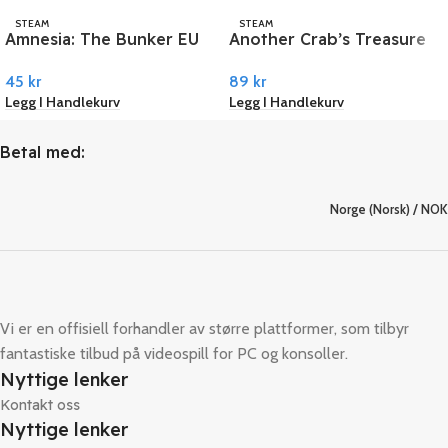
STEAM
STEAM
Amnesia: The Bunker EU
Another Crab’s Treasure
PC Steam
PC Steam
45
kr
89
kr
Legg I Handlekurv
Legg I Handlekurv
Betal med:
Norge (Norsk) / NOK
Vi er en offisiell forhandler av større plattformer, som tilbyr
fantastiske tilbud på videospill for PC og konsoller.
Nyttige lenker
Kontakt oss
Nyttige lenker