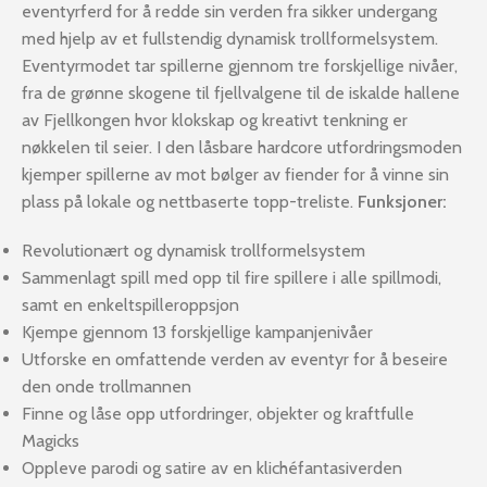
eventyrferd for å redde sin verden fra sikker undergang
med hjelp av et fullstendig dynamisk trollformelsystem.
Eventyrmodet tar spillerne gjennom tre forskjellige nivåer,
fra de grønne skogene til fjellvalgene til de iskalde hallene
av Fjellkongen hvor klokskap og kreativt tenkning er
nøkkelen til seier. I den låsbare hardcore utfordringsmoden
kjemper spillerne av mot bølger av fiender for å vinne sin
plass på lokale og nettbaserte topp-treliste.
Funksjoner:
Revolutionært og dynamisk trollformelsystem
Sammenlagt spill med opp til fire spillere i alle spillmodi,
samt en enkeltspilleroppsjon
Kjempe gjennom 13 forskjellige kampanjenivåer
Utforske en omfattende verden av eventyr for å beseire
den onde trollmannen
Finne og låse opp utfordringer, objekter og kraftfulle
Magicks
Oppleve parodi og satire av en klichéfantasiverden