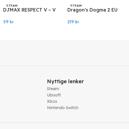
STEAM
STEAM
DJMAX RESPECT V – V
Dragon’s Dogma 2 EU
EXTENSION II PACK
PC Steam
59
kr
219
kr
DLC PC Steam
Legg I Handlekurv
Legg I Handlekurv
Nyttige lenker
Steam
Ubisoft
Xbox
Nintendo Switch