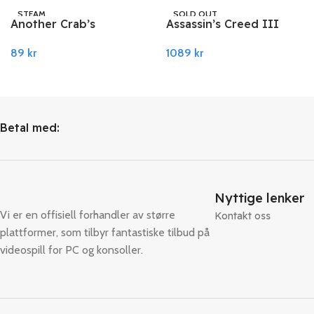
STEAM
SOLD OUT
Another Crab’s
Assassin’s Creed III
UBISOFT
Treasure PC Steam
Remastered PC Ubisoft
89
kr
1089
kr
Connect
Legg I Handlekurv
Les Mer
Betal med:
Nyttige lenker
Vi er en offisiell forhandler av større
Kontakt oss
plattformer, som tilbyr fantastiske tilbud på
videospill for PC og konsoller.