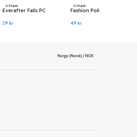
STEAM
STEAM
Everafter Falls PC
Fashion Police Squad
Steam
PC Steam
29
kr
49
kr
Legg I Handlekurv
Legg I Handlekurv
Norge (Norsk) / NOK