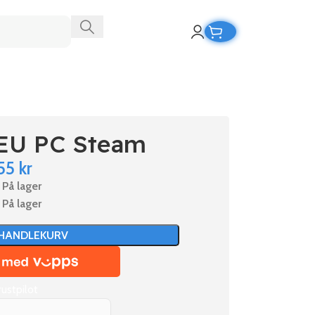
EU PC Steam
55
kr
På lager
På lager
 HANDLEKURV
rustpilot