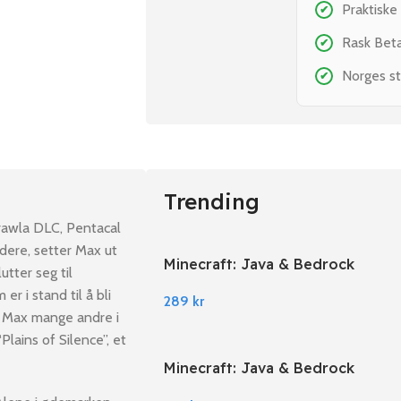
Praktiske
✔
Rask Bet
✔
Norges st
✔
Trending
rawla DLC, Pentacal
dere, setter Max ut
Minecraft: Java & Bedrock
utter seg til
Edition PC Windows
er i stand til å bli
289
kr
r Max mange andre i
lains of Silence”, et
Minecraft: Java & Bedrock
Edition EU PC Windows