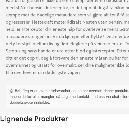
Fått ut for gassen er ikke bare en ulemp, det er en dødsdom.
med stjålet bensin i Interceptor, er det opp til deg å ta hånd 
kjempe mot de dødelige maraudere som vil gjøre alt for å få tak
og ressurser. Hestekraft møter ildkraft Nesten uten bensin, me
held, er Interceptor din eneste håp for overlevelse mens Scro
maraudere stenger inn. Vil du kjempe eller flykte? Dette er b
bety forskjell mellom liv og død. Reglene på veien er enkle: Dr
Scrotus og hans bande er ute etter blod og Interceptor. Etter 
ditt er det opp til deg å forsvare den eneste måten du har f
overmannet og utsatt for overmakt, ser dine muligheter ikke l
til å overleve er din dødeligste våpen.
🤖
Hei!
Jeg er en oversettelsesrobot og jeg har oversatt denne produkt
inneholde feil eller mangler, så ta gjerne kontakt med oss via chat eller 
dobbeltsjekke innholdet.
Lignende Produkter