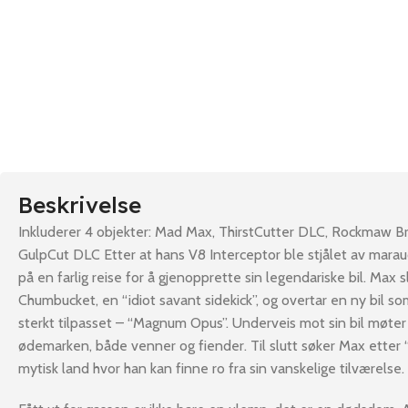
Beskrivelse
Inkluderer 4 objekter: Mad Max, ThirstCutter DLC, Rockmaw B
GulpCut DLC Etter at hans V8 Interceptor ble stjålet av marau
på en farlig reise for å gjenopprette sin legendariske bil. Max sl
Chumbucket, en “idiot savant sidekick”, og overtar en ny bil som 
sterkt tilpasset – “Magnum Opus”. Underveis mot sin bil møte
ødemarken, både venner og fiender. Til slutt søker Max etter “P
mytisk land hvor han kan finne ro fra sin vanskelige tilværelse.