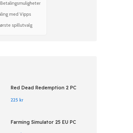
 Betalingsmuligheter
aling med Vipps
ørste spillutvalg
Red Dead Redemption 2 PC
Rockstar Digital Download
225
kr
Farming Simulator 25 EU PC
Steam