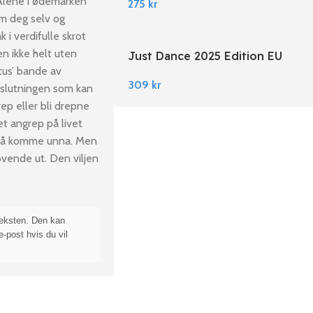
 Alene i ødemarken
275
kr
om deg selv og
 i verdifulle skrot
n ikke helt uten
Just Dance 2025 Edition EU
Nintendo Switch
tus’ bande av
309
kr
eslutningen som kan
ep eller bli drepne
et angrep på livet
or å komme unna. Men
ovende ut. Den viljen
teksten. Den kan
e-post hvis du vil