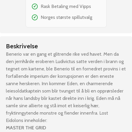
Rask Betaling med Vipps
✔
Norges største spillutvalg
✔
Beskrivelse
Benerio var en gang et glitrende rike ved havet. Men da
den jernhårde eroberen Ludivictus satte verden i brann og
tegnet om kartene, ble Benerio til en fornedret provins i et
forfallende imperium der korrupsjonen er den eneste
sanne herskeren. Inn kommer Eden, en charmerende
leiesoldatkaptein som blir tvunget til å bli en opprørsleder
når hans landsby blir kastet direkte inn i krig. Eden må nå
samle sine allierte og stå imot et keiserlig hær,
fryktinngytende monstre og fiender innenfra. Lost
Eidolons inneholder:
MASTER THE GRID