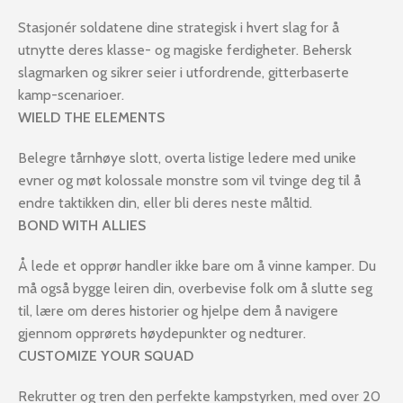
Stasjonér soldatene dine strategisk i hvert slag for å
utnytte deres klasse- og magiske ferdigheter. Behersk
slagmarken og sikrer seier i utfordrende, gitterbaserte
kamp-scenarioer.
WIELD THE ELEMENTS
Belegre tårnhøye slott, overta listige ledere med unike
evner og møt kolossale monstre som vil tvinge deg til å
endre taktikken din, eller bli deres neste måltid.
BOND WITH ALLIES
Å lede et opprør handler ikke bare om å vinne kamper. Du
må også bygge leiren din, overbevise folk om å slutte seg
til, lære om deres historier og hjelpe dem å navigere
gjennom opprørets høydepunkter og nedturer.
CUSTOMIZE YOUR SQUAD
Rekrutter og tren den perfekte kampstyrken, med over 20