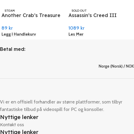
STEAM
SOLD OUT
Another Crab’s Treasure
Assassin’s Creed III
UBISOFT
PC Steam
Remastered PC Ubisoft
89
kr
1089
kr
Connect
Legg I Handlekurv
Les Mer
Betal med:
Norge (Norsk) / NOK
Vi er en offisiell forhandler av større plattformer, som tilbyr
fantastiske tilbud på videospill for PC og konsoller.
Nyttige lenker
Kontakt oss
Nyttige lenker