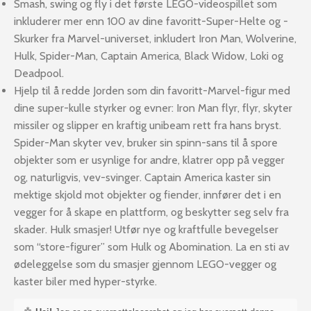
Smash, swing og fly i det første LEGO-videospillet som
inkluderer mer enn 100 av dine favoritt-Super-Helte og -
Skurker fra Marvel-universet, inkludert Iron Man, Wolverine,
Hulk, Spider-Man, Captain America, Black Widow, Loki og
Deadpool.
Hjelp til å redde Jorden som din favoritt-Marvel-figur med
dine super-kulle styrker og evner: Iron Man flyr, flyr, skyter
missiler og slipper en kraftig unibeam rett fra hans bryst.
Spider-Man skyter vev, bruker sin spinn-sans til å spore
objekter som er usynlige for andre, klatrer opp på vegger
og, naturligvis, vev-svinger. Captain America kaster sin
mektige skjold mot objekter og fiender, innfører det i en
vegger for å skape en plattform, og beskytter seg selv fra
skader. Hulk smasjer! Utfør nye og kraftfulle bevegelser
som “store-figurer” som Hulk og Abomination. La en sti av
ødeleggelse som du smasjer gjennom LEGO-vegger og
kaster biler med hyper-styrke.