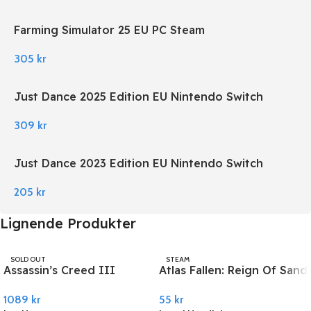
Farming Simulator 25 EU PC Steam
305
kr
Just Dance 2025 Edition EU Nintendo Switch
309
kr
Just Dance 2023 Edition EU Nintendo Switch
205
kr
Lignende Produkter
SOLD OUT
STEAM
Assassin’s Creed III
Atlas Fallen: Reign Of Sand
UBISOFT
Remastered PC Ubisoft
PC Steam
1089
kr
55
kr
Connect