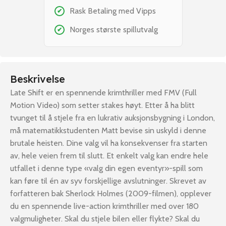
Rask Betaling med Vipps
✔
Norges største spillutvalg
✔
Beskrivelse
Late Shift er en spennende krimthriller med FMV (Full
Motion Video) som setter stakes høyt. Etter å ha blitt
tvunget til å stjele fra en lukrativ auksjonsbygning i London,
må matematikkstudenten Matt bevise sin uskyld i denne
brutale heisten. Dine valg vil ha konsekvenser fra starten
av, hele veien frem til slutt. Et enkelt valg kan endre hele
utfallet i denne type «valg din egen eventyr»-spill som
kan føre til én av syv forskjellige avslutninger. Skrevet av
forfatteren bak Sherlock Holmes (2009-filmen), opplever
du en spennende live-action krimthriller med over 180
valgmuligheter. Skal du stjele bilen eller flykte? Skal du