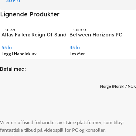
309
kr
Lignende Produkter
STEAM
SOLD OUT
Atlas Fallen: Reign Of Sand
Between Horizons PC
STEAM
PC Steam
Steam
55
kr
35
kr
Legg I Handlekurv
Les Mer
Betal med:
Norge (Norsk) / NOK
Vi er en offisiell forhandler av større plattformer, som tilbyr
fantastiske tilbud på videospill for PC og konsoller.