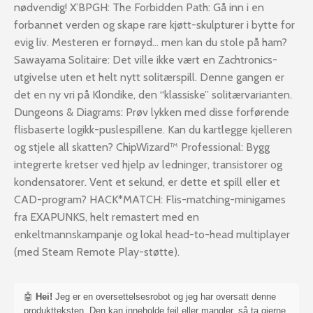
nødvendig! X’BPGH: The Forbidden Path: Gå inn i en
forbannet verden og skape rare kjøtt-skulpturer i bytte for
evig liv. Mesteren er fornøyd… men kan du stole på ham?
Sawayama Solitaire: Det ville ikke vært en Zachtronics-
utgivelse uten et helt nytt solitærspill. Denne gangen er
det en ny vri på Klondike, den “klassiske” solitærvarianten.
Dungeons & Diagrams: Prøv lykken med disse forførende
flisbaserte logikk-puslespillene. Kan du kartlegge kjelleren
og stjele all skatten? ChipWizard™ Professional: Bygg
integrerte kretser ved hjelp av ledninger, transistorer og
kondensatorer. Vent et sekund, er dette et spill eller et
CAD-program? HACK*MATCH: Flis-matching-minigames
fra EXAPUNKS, helt remastert med en
enkeltmannskampanje og lokal head-to-head multiplayer
(med Steam Remote Play-støtte).
🤖
Hei!
Jeg er en oversettelsesrobot og jeg har oversatt denne
produktteksten. Den kan inneholde feil eller mangler, så ta gjerne