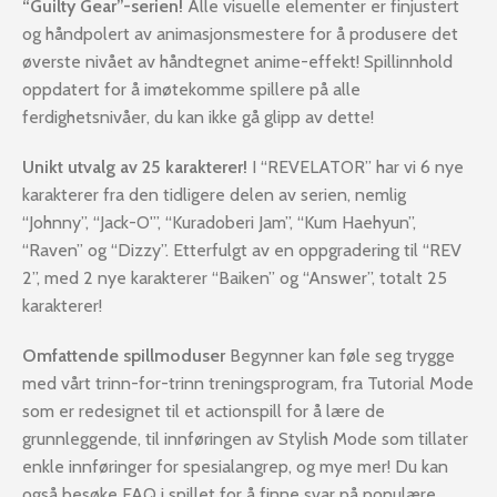
“Guilty Gear”-serien!
Alle visuelle elementer er finjustert
og håndpolert av animasjonsmestere for å produsere det
øverste nivået av håndtegnet anime-effekt! Spillinnhold
oppdatert for å imøtekomme spillere på alle
ferdighetsnivåer, du kan ikke gå glipp av dette!
Unikt utvalg av 25 karakterer!
I “REVELATOR” har vi 6 nye
karakterer fra den tidligere delen av serien, nemlig
“Johnny”, “Jack-O'”, “Kuradoberi Jam”, “Kum Haehyun”,
“Raven” og “Dizzy”. Etterfulgt av en oppgradering til “REV
2”, med 2 nye karakterer “Baiken” og “Answer”, totalt 25
karakterer!
Omfattende spillmoduser
Begynner kan føle seg trygge
med vårt trinn-for-trinn treningsprogram, fra Tutorial Mode
som er redesignet til et actionspill for å lære de
grunnleggende, til innføringen av Stylish Mode som tillater
enkle innføringer for spesialangrep, og mye mer! Du kan
også besøke FAQ i spillet for å finne svar på populære