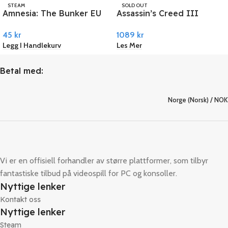
STEAM
SOLD OUT
Amnesia: The Bunker EU
Assassin’s Creed III
UBISOFT
PC Steam
Remastered PC Ubisoft
45
kr
1089
kr
Connect
Legg I Handlekurv
Les Mer
Betal med:
Norge (Norsk) / NOK
Vi er en offisiell forhandler av større plattformer, som tilbyr
fantastiske tilbud på videospill for PC og konsoller.
Nyttige lenker
Kontakt oss
Nyttige lenker
Steam