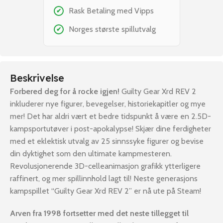
Rask Betaling med Vipps
✔
Norges største spillutvalg
✔
Beskrivelse
Forbered deg for å rocke igjen!
Guilty Gear Xrd REV 2
inkluderer nye figurer, bevegelser, historiekapitler og mye
mer! Det har aldri vært et bedre tidspunkt å være en 2.5D-
kampsportutøver i post-apokalypse! Skjær dine ferdigheter
med et eklektisk utvalg av 25 sinnssyke figurer og bevise
din dyktighet som den ultimate kampmesteren.
Revolusjonerende 3D-celleanimasjon grafikk ytterligere
raffinert, og mer spillinnhold lagt til! Neste generasjons
kampspillet “Guilty Gear Xrd REV 2” er nå ute på Steam!
Arven fra 1998 fortsetter med det neste tillegget til