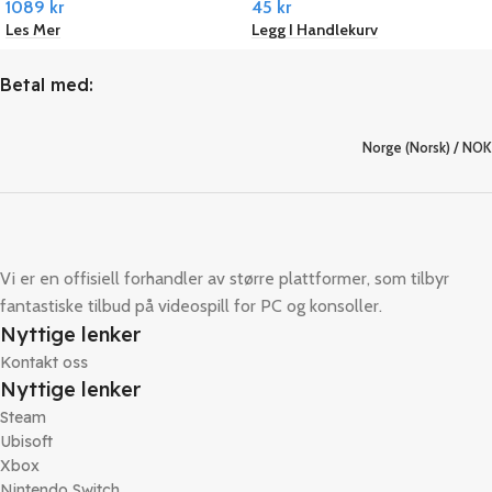
1089
kr
45
kr
Connect
Les Mer
Legg I Handlekurv
Betal med:
Norge (Norsk) / NOK
Vi er en offisiell forhandler av større plattformer, som tilbyr
fantastiske tilbud på videospill for PC og konsoller.
Nyttige lenker
Kontakt oss
Nyttige lenker
Steam
Ubisoft
Xbox
Nintendo Switch