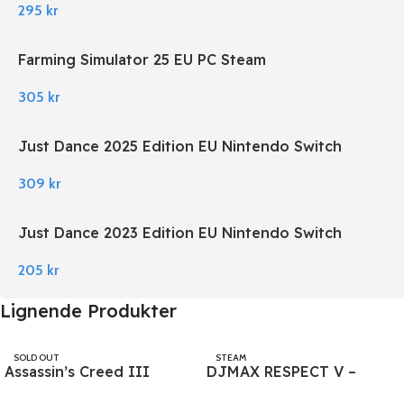
295
kr
Farming Simulator 25 EU PC Steam
305
kr
Just Dance 2025 Edition EU Nintendo Switch
309
kr
Just Dance 2023 Edition EU Nintendo Switch
205
kr
Lignende Produkter
SOLD OUT
STEAM
Assassin’s Creed III
DJMAX RESPECT V –
UBISOFT
Remastered PC Ubisoft
Cytus Pack DLC PC Steam