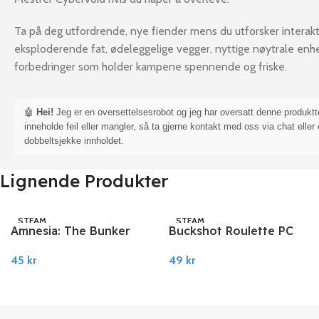
Ta på deg utfordrende, nye fiender mens du utforsker interakti
eksploderende fat, ødeleggelige vegger, nyttige nøytrale enhe
forbedringer som holder kampene spennende og friske.
🤖
Hei!
Jeg er en oversettelsesrobot og jeg har oversatt denne produkt
inneholde feil eller mangler, så ta gjerne kontakt med oss via chat eller 
dobbeltsjekke innholdet.
Lignende Produkter
STEAM
STEAM
Amnesia: The Bunker
Buckshot Roulette PC
EU PC Steam
Steam
45
kr
49
kr
Legg I Handlekurv
Legg I Handlekurv