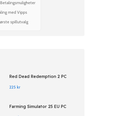
 Betalingsmuligheter
aling med Vipps
ørste spillutvalg
Red Dead Redemption 2 PC
Rockstar Digital Download
225
kr
Farming Simulator 25 EU PC
Steam