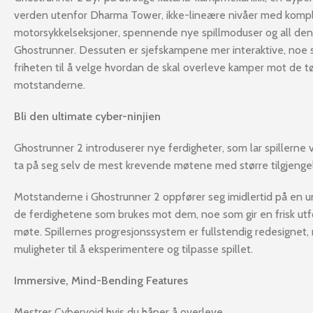
verden utenfor Dharma Tower, ikke-lineære nivåer med komp
motorsykkelseksjoner, spennende nye spillmoduser og all den 
Ghostrunner. Dessuten er sjefskampene mer interaktive, noe s
friheten til å velge hvordan de skal overleve kamper mot de t
motstanderne.
Bli den ultimate cyber-ninjien
Ghostrunner 2 introduserer nye ferdigheter, som lar spillerne
ta på seg selv de mest krevende møtene med større tilgjengel
Motstanderne i Ghostrunner 2 oppfører seg imidlertid på en u
de ferdighetene som brukes mot dem, noe som gir en frisk utf
møte. Spillernes progresjonssystem er fullstendig redesignet,
muligheter til å eksperimentere og tilpasse spillet.
Immersive, Mind-Bending Features
Mestrer Cybervoid hvis du håper å overleve.