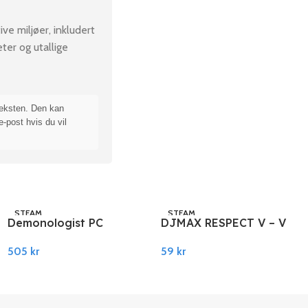
ve miljøer, inkludert
ter og utallige
teksten. Den kan
e-post hvis du vil
STEAM
STEAM
Demonologist PC
DJMAX RESPECT V – V
Steam
EXTENSION II PACK
505
kr
59
kr
DLC PC Steam
Legg I Handlekurv
Legg I Handlekurv