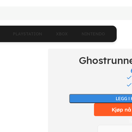
PLAYSTATION
XBOX
NINTENDO
Ghostrunn
LEGG I
T