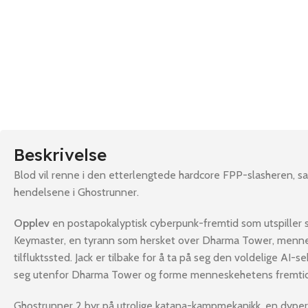
Beskrivelse
Blod vil renne i den etterlengtede hardcore FPP-slasheren, sat
hendelsene i Ghostrunner.
Opplev
en postapokalyptisk cyberpunk-fremtid som utspiller seg
Keymaster, en tyrann som hersket over Dharma Tower, menne
tilfluktssted. Jack er tilbake for å ta på seg den voldelige AI-
seg utenfor Dharma Tower og forme menneskehetens fremtid
Ghostrunner 2 byr på utrolige katana-kampmekanikk, en dyper