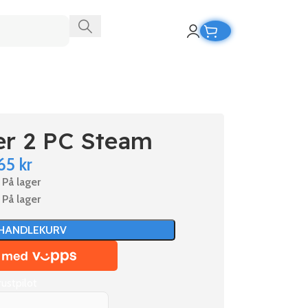
er 2 PC Steam
65
kr
På lager
På lager
 HANDLEKURV
rustpilot