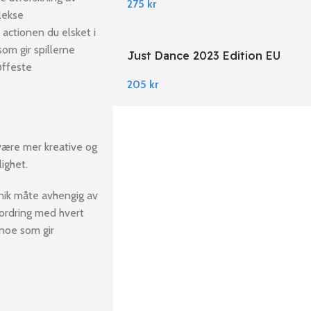
275
kr
lekse
actionen du elsket i
om gir spillerne
Just Dance 2023 Edition EU
øffeste
Nintendo Switch
205
kr
 være mer kreative og
ighet.
nik måte avhengig av
ordring med hvert
 noe som gir