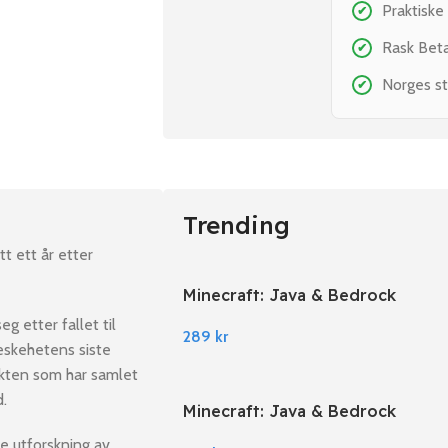
Praktiske
✔
Rask Bet
✔
Norges st
✔
Trending
t ett år etter
Minecraft: Java & Bedrock
Edition PC Windows
 etter fallet til
289
kr
skehetens siste
sekten som har samlet
.
Minecraft: Java & Bedrock
Edition EU PC Windows
e utforskning av