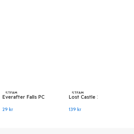
STEAM
STEAM
Everafter Falls PC
Lost Castle 2 PC Steam
Steam
139
kr
29
kr
Legg I Handlekurv
Legg I Handlekurv