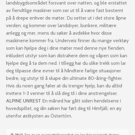
landsbygdsområdet forsvant over natten, og ble erstattet
av fiendtlige maskiner som ser ut til å være fast bestemt
på å drepe enhver de møter. Du setter ut i det store åpne
verden, og kommer over landsbyer, bunkere, militære
anlegg og mer, mens du søker å avdekke hvor disse
maskinene kommer fra. Underveis finner du mange verktøy
som kan hjelpe deg i dine møter med denne nye fienden,
inkludert utstyr som kan distrahere dem og våpen som kan
hjelpe deg å ta dem ned. I tillegg har du ulike trekk som lar
deg tilpasse dine evner til å håndtere farlige situasjoner
bedre, og utstyr til å skape din ultimate 80-åring-fighter.
Hvis du noen gang føler at du trenger hjelp, kan du alltid
invitere 1-3 venner til å slå deg til i dine anstrengelser.
ALPINE UNREST
En måned har gått siden hendelsene i
hovedspillet, og din søken har ført deg til Himfjäll, en øy
utenfor østkysten av Östertörn.